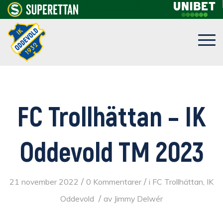
FC Trollhättan – IK
Oddevold TM 2023
/
/
21 november 2022
0 Kommentarer
i
FC Trollhättan
,
IK
/
Oddevold
av
Jimmy Delwér