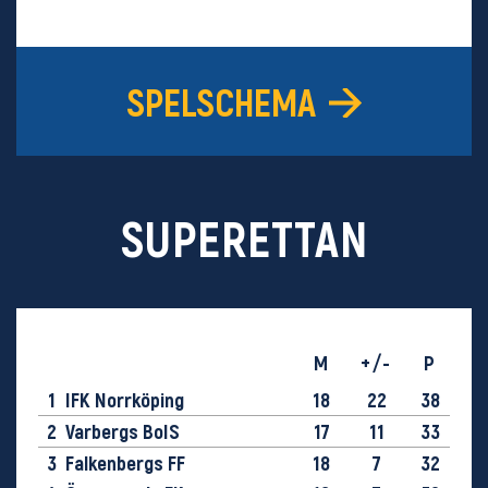
SPELSCHEMA
SUPERETTAN
M
+/-
P
1
IFK Norrköping
18
22
38
2
Varbergs BoIS
17
11
33
3
Falkenbergs FF
18
7
32