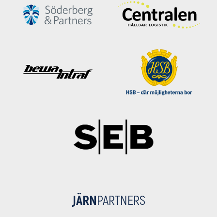
JÄRN
PARTNERS