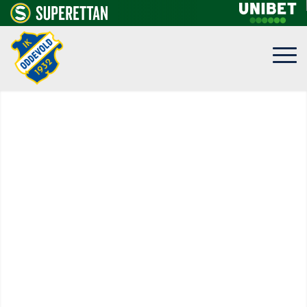
GÅ PÅ MATCH
Välkomna till Rimnersvallen!