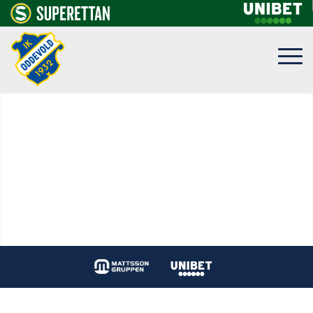
KONTAKTUPPGIFTER
Adresser, personal, epost, telefon och
kartor.