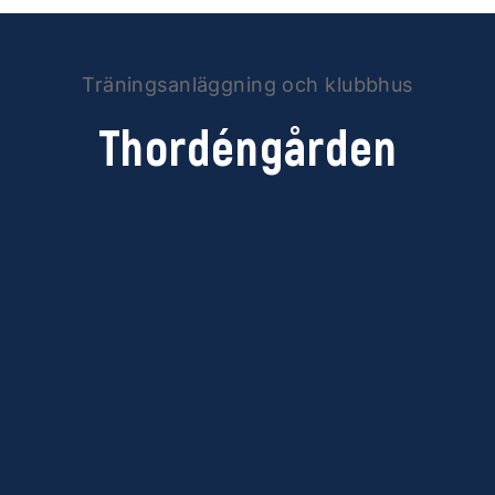
Träningsanläggning och klubbhus
Thordéngården