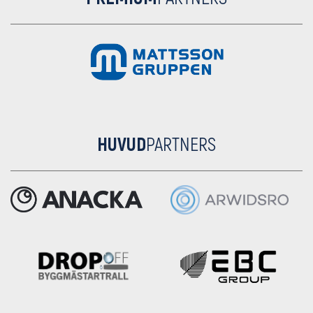
HUVUD
PARTNERS