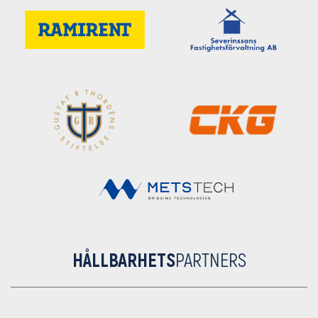
HÅLLBARHETS
PARTNERS