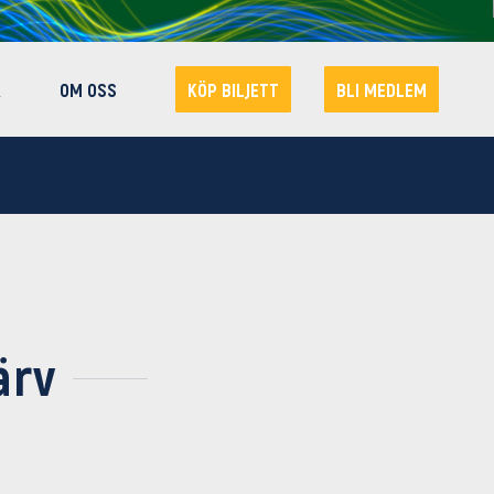
R
OM OSS
KÖP BILJETT
BLI MEDLEM
ärv