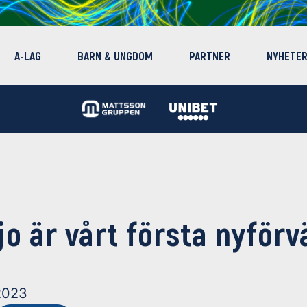
A-LAG
BARN & UNGDOM
PARTNER
NYHETE
jo är vårt första nyförv
2023