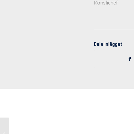
Kanslichef
Dela inlägget
Nytt lag i U21
Allsvenskan och P15