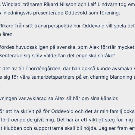
Winblad, tränaren Rikard Nilsson och Leif Lindvärn tog e
s inledningsvis presenterade Oddevold som förening.
ikard från sitt tränarperspektiv hur Oddevold vill spela och
 åren.
 fördes huvudsakligen på svenska, som Alex förstår mycket
enterade sig själv valde han det engelska språket.
r det av till Thordéngården, där han också kunde avsmaka 
e sig för våra samarbetspartners på en charmig blandning
vningen var avklarad sa Alex så här om sina känslor.
ör att ha skrivit på för Oddevold och det är min familj också
förtroende de givit mig. Det här är ett viktigt steg för mi
 att klubben och supportrarna skall bli nöjda. Jag ser fram 