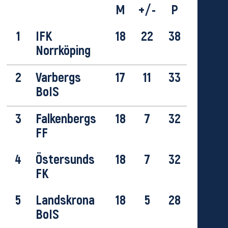
M
+/-
P
1
IFK
18
22
38
Norrköping
2
Varbergs
17
11
33
BoIS
3
Falkenbergs
18
7
32
FF
4
Östersunds
18
7
32
FK
5
Landskrona
18
5
28
BoIS