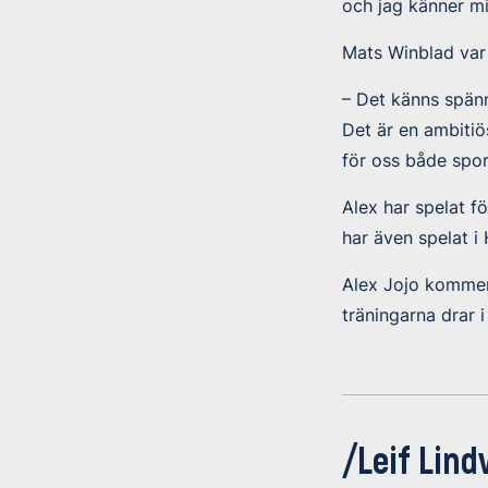
och jag känner mi
Mats Winblad var 
– Det känns spänna
Det är en ambitiö
för oss både spor
Alex har spelat f
har även spelat i 
Alex Jojo kommer,
träningarna drar 
/Leif Lind