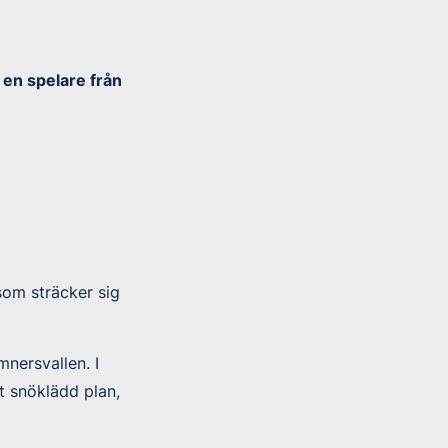
 en spelare från
som sträcker sig
nersvallen. I
lt snöklädd plan,