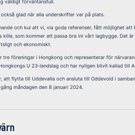
g väldigt förväntansfull.
också glad när alla underskrifter var på plats.
nde och kul att vi, via goda referenser, fått möjlighet att k
s kille, som kommer att passa bra ini vårt lagbygge. Det är
tsligt och ekonomiskt.
ör tre föreningar i Hongkong och representerar för närvara
Hongkongs U 23-landslag och har nyligen blivit kallad till A
 att flytta till Uddevalla och ansluta till Oddevold i samba
i gång måndagen den 8 januari 2024.
värn