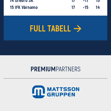
14
Örebro SK
17
-11
15
15
IFK Värnamo
17
-15
14
16
GIF Sundsvall
17
-28
9
FULL TABELL
PREMIUM
PARTNERS