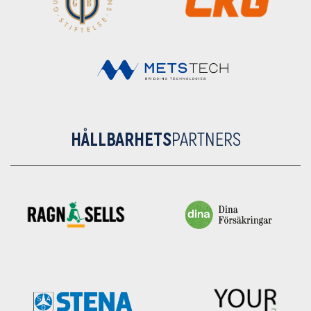
HÅLLBARHETS
PARTNERS