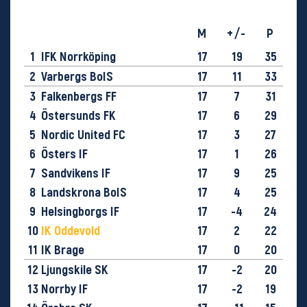
M
+/-
P
1
IFK Norrköping
17
19
35
2
Varbergs BoIS
17
11
33
3
Falkenbergs FF
17
7
31
4
Östersunds FK
17
6
29
5
Nordic United FC
17
3
27
6
Östers IF
17
1
26
7
Sandvikens IF
17
9
25
8
Landskrona BoIS
17
4
25
9
Helsingborgs IF
17
-4
24
10
IK Oddevold
17
2
22
11
IK Brage
17
0
20
12
Ljungskile SK
17
-2
20
13
Norrby IF
17
-2
19