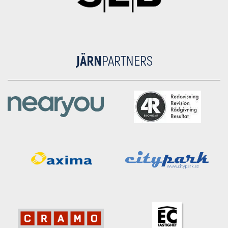
JÄRN
PARTNERS