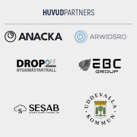
HUVUD
PARTNERS