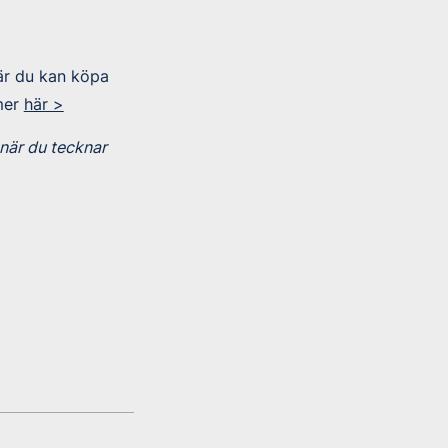
är du kan köpa
mer
här >
när du tecknar