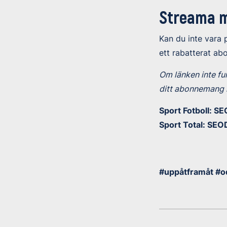
Streama m
Kan du inte vara
ett rabatterat a
Om länken inte fu
ditt abonnemang
Sport Fotboll: 
Sport Total: S
#uppåtframåt #o