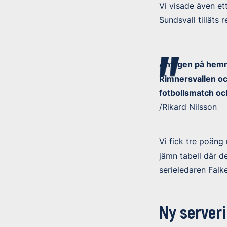
Vi visade även et
Sundsvall tilläts 
Äntligen på hemma
Rimnersvallen oc
fotbollsmatch oc
/Rikard Nilsson
Vi fick tre poäng
jämn tabell där d
serieledaren Falk
Ny server