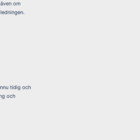
h även om
 ledningen.
ännu tidig och
äng och