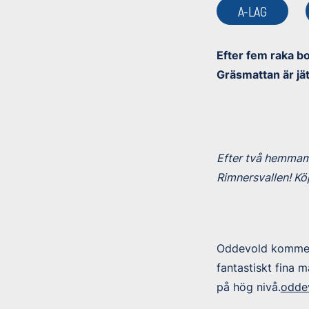
A-LAG
Efter fem raka b
Gräsmattan är jät
Efter två hemmam
Rimnersvallen! Köp
Oddevold kommer s
fantastiskt fina m
på hög nivå.
oddev