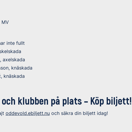
d MV
r inte fullt
uskelskada
, axelskada
sson, knäskada
ć, knäskada
 och klubben på plats – Köp biljett!
ajt
oddevold.ebiljett.nu
och säkra din biljett idag!