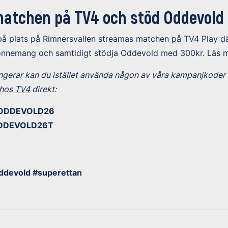
atchen på TV4 och stöd Oddevold
 på plats på Rimnersvallen streamas matchen på TV4 Play d
bonnemang och samtidigt stödja Oddevold med 300kr. Läs 
ngerar kan du istället använda någon av våra kampanjkoder 
 hos
TV4
direkt:
SEODDEVOLD26
EODDEVOLD26T
ddevold #superettan