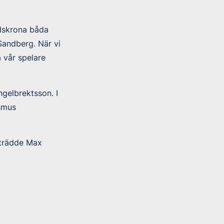
ndskrona båda
andberg. När vi
 vår spelare
gelbrektsson. I
smus
rträdde Max