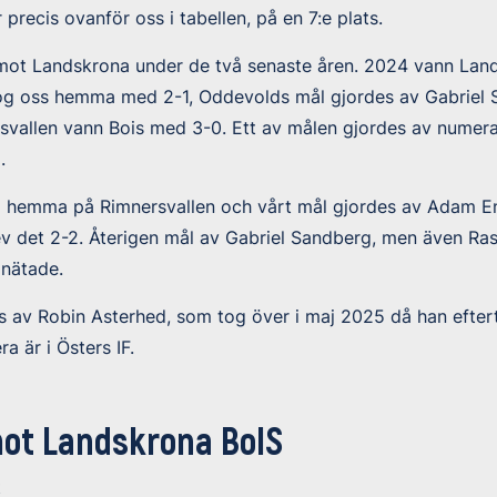
precis ovanför oss i tabellen, på en 7:e plats.
t mot Landskrona under de två senaste åren. 2024 vann La
og oss hemma med 2-1, Oddevolds mål gjordes av Gabriel S
svallen vann Bois med 3-0. Ett av målen gjordes av numera
.
2 hemma på Rimnersvallen och vårt mål gjordes av Adam En
v det 2-2. Återigen mål av Gabriel Sandberg, men även Ra
nätade.
s av Robin Asterhed, som tog över i maj 2025 då han efte
 är i Östers IF.
ot Landskrona BoIS
t