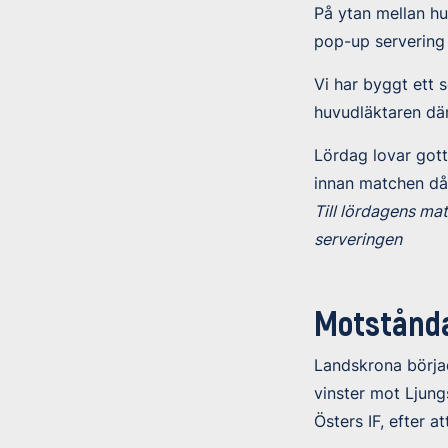
På ytan mellan h
pop-up servering 
Vi har byggt ett 
huvudläktaren dä
Lördag lovar gott
innan matchen då 
Till lördagens ma
serveringen
Motstånda
Landskrona börjad
vinster mot Ljung
Östers IF, efter a