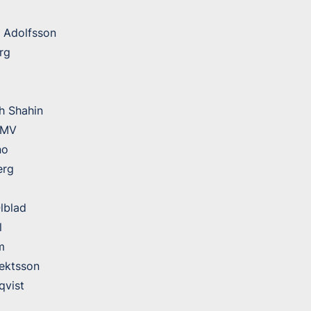
 Adolfsson
rg
h Shahin
 MV
no
erg
Olblad
l
m
ektsson
qvist