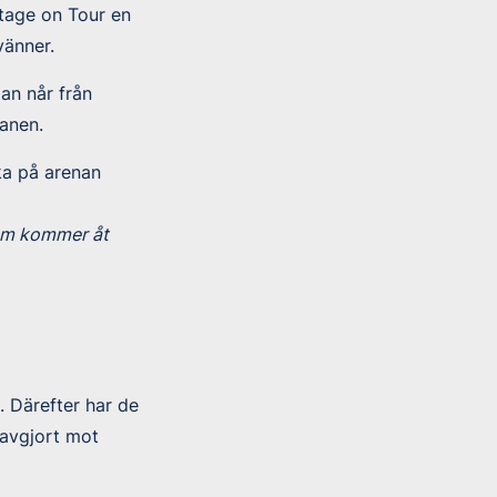
tage on Tour en
vänner.
an når från
anen.
ka på arenan
som kommer åt
 Därefter har de
oavgjort mot