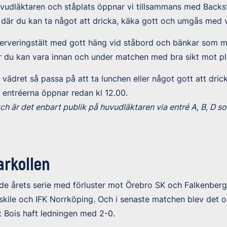
uvudläktaren och ståplats öppnar vi tillsammans med Backs
där du kan ta något att dricka, käka gott och umgås med 
serveringstält med gott häng vid ståbord och bänkar som m
r du kan vara innan och under matchen med bra sikt mot pl
 vädret så passa på att ta lunchen eller något gott att dric
entréerna öppnar redan kl 12.00.
tch är det enbart publik på huvudläktaren via entré A, B, D 
rkollen
e årets serie med förluster mot Örebro SK och Falkenberg.
skile och IFK Norrköping. Och i senaste matchen blev det 
tt Bois haft ledningen med 2-0.