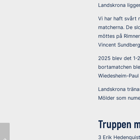
Landskrona ligger 
Vi har haft svår
matcherna. De sl
möttes på Rimner
Vincent Sundberg
2025 blev det 1-
bortamatchen ble
Wiedesheim-Paul 
Landskrona träna
Mölder som numera
Truppen m
Oavgjort när vi
3 Erik Hedenquis
Ny serveringsyta på
äntligen var tillbaka på