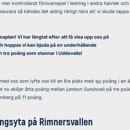
t mer kontrollerat försvarsspel i ledning i andra halvlek oc
reducera så kändes det aldrig riktigt nära att vi skulle tappa
plan! Vi har längtat efter att få visa upp oss på
h hoppas vi kan bjuda på en underhållande
h tre poäng som stannar i Uddevalla!
 med oss som lyfte oss till en 8:e plats med sju poäng i en 
et nu skiljer åtta poäng mellan jumbon Sundsvall på tre po
enberg på 11 poäng.
ingsyta på Rimnersvallen