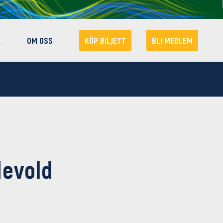
R
OM OSS
KÖP BILJETT
BLI MEDLEM
evold