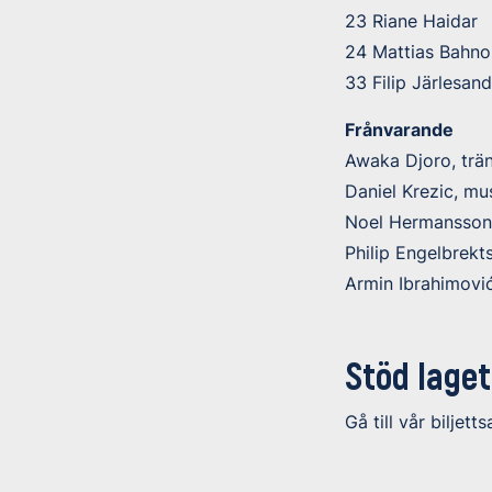
23 Riane Haidar
24 Mattias Bahno
33 Filip Järlesan
Frånvarande
Awaka Djoro, träna
Daniel Krezic, m
Noel Hermansson
Philip Engelbrekt
Armin Ibrahimovi
Stöd laget
Gå till vår biljetts