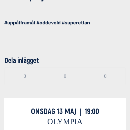
#uppåtframåt #oddevold #superettan
Dela inlägget
ONSDAG 13 MAJ
19:00
|
OLYMPIA