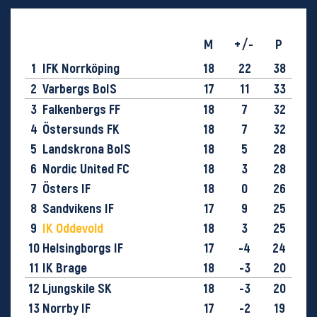
M
+/-
P
1
IFK Norrköping
18
22
38
2
Varbergs BoIS
17
11
33
3
Falkenbergs FF
18
7
32
4
Östersunds FK
18
7
32
5
Landskrona BoIS
18
5
28
6
Nordic United FC
18
3
28
7
Östers IF
18
0
26
8
Sandvikens IF
17
9
25
9
IK Oddevold
18
3
25
10
Helsingborgs IF
17
-4
24
11
IK Brage
18
-3
20
12
Ljungskile SK
18
-3
20
13
Norrby IF
17
-2
19