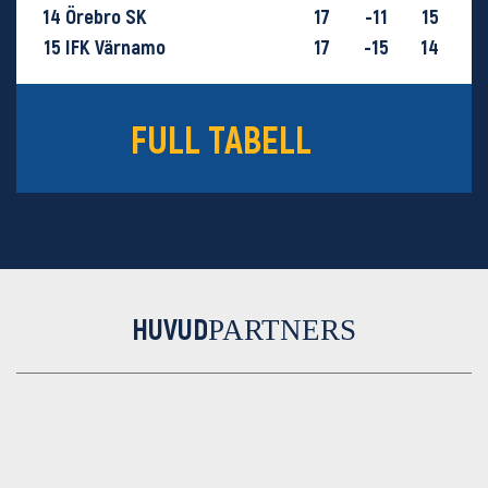
14
Örebro SK
17
-11
15
15
IFK Värnamo
17
-15
14
16
GIF Sundsvall
18
-29
9
FULL TABELL
HUVUD
PARTNERS