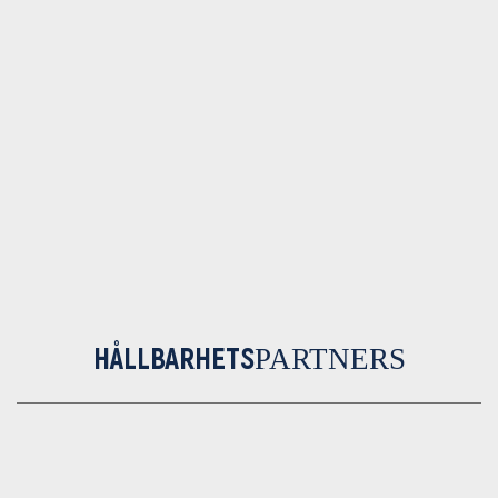
HÅLLBARHETS
PARTNERS