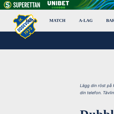
HEM
MATCH
A-LAG
BA
Lägg din röst på 
din telefon. Tävl