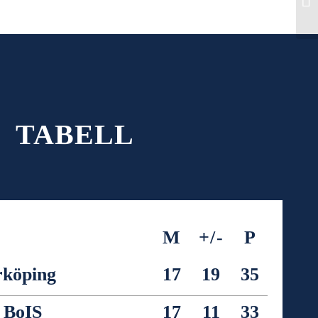
TABELL
M
+/-
P
rköping
17
19
35
 BoIS
17
11
33