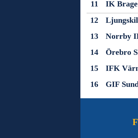
11
IK Brage
12
Ljungski
13
Norrby I
14
Örebro 
15
IFK Vär
16
GIF Sund