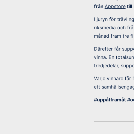
från
Appstore
til
I juryn för trävli
riksmedia och frå
månad fram tre fin
Därefter får suppo
vinna. En totalsu
tredjedelar, suppo
Varje vinnare får
ett samhällsenga
#uppåtframåt #o