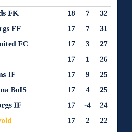
ds FK
18
7
32
rgs FF
17
7
31
nited FC
17
3
27
F
17
1
26
ns IF
17
9
25
na BoIS
17
4
25
orgs IF
17
-4
24
vold
17
2
22