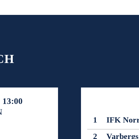
CH
13:00
N
1
IFK Nor
2
Varbergs