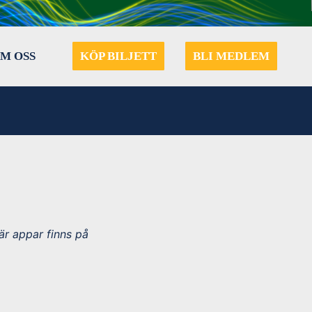
M OSS
KÖP BILJETT
BLI MEDLEM
är appar finns på