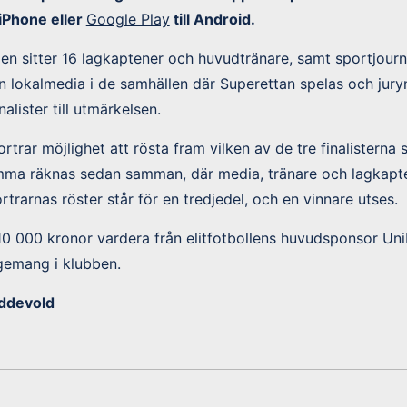
l iPhone eller
Google Play
till Android.
ngen sitter 16 lagkaptener och huvudtränare, samt sportjourna
n lokalmedia i de samhällen där Superettan spelas och juryn
alister till utmärkelsen.
rtrar möjlighet att rösta fram vilken av de tre finalisterna
mma räknas sedan samman, där media, tränare och lagkapte
rtrarnas röster står för en tredjedel, och en vinnare utses.
 10 000 kronor vardera från elitfotbollens huvudsponsor Unib
gemang i klubben.
ddevold