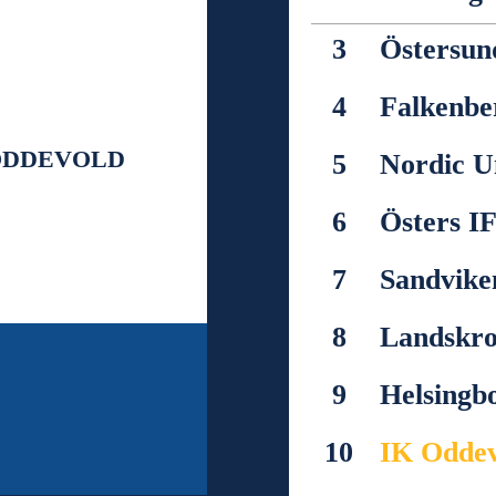
3
Östersun
4
Falkenbe
ODDEVOLD
5
Nordic U
6
Östers I
7
Sandvike
8
Landskro
9
Helsingb
10
IK Odde