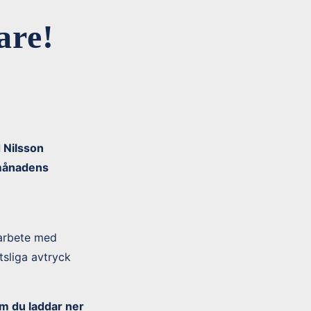
are!
d Nilsson
 månadens
marbete med
tsliga avtryck
om du laddar ner