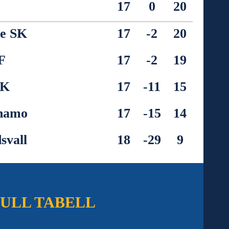
17
0
20
le SK
17
-2
20
F
17
-2
19
SK
17
-11
15
namo
17
-15
14
svall
18
-29
9
FULL TABELL