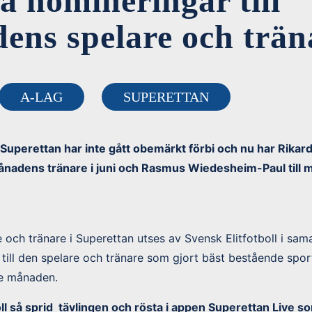
 nomineringar till
ens spelare och trän
A-LAG
SUPERETTAN
 Superettan har inte gått obemärkt förbi och nu har Rikar
månadens tränare i juni och Rasmus Wiedesheim-Paul till
och tränare i Superettan utses av Svensk Elitfotboll i sa
r till den spelare och tränare som gjort bäst bestående spor
e månaden.
oll så sprid tävlingen och rösta i appen Superettan Live s