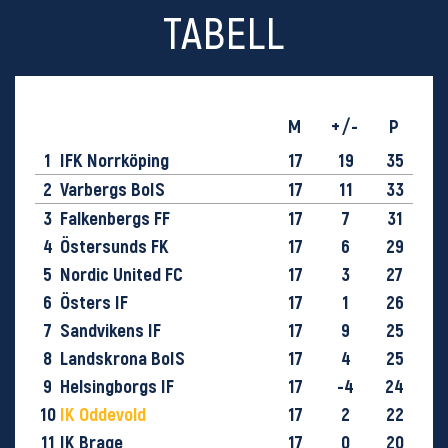
TABELL
M
+/-
P
1
IFK Norrköping
17
19
35
2
Varbergs BoIS
17
11
33
3
Falkenbergs FF
17
7
31
4
Östersunds FK
17
6
29
5
Nordic United FC
17
3
27
6
Östers IF
17
1
26
7
Sandvikens IF
17
9
25
8
Landskrona BoIS
17
4
25
9
Helsingborgs IF
17
-4
24
10
IK Oddevold
17
2
22
11
IK Brage
17
0
20