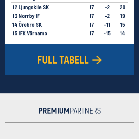
12
Ljungskile SK
17
-2
20
13
Norrby IF
17
-2
19
14
Örebro SK
17
-11
15
15
IFK Värnamo
17
-15
14
16
GIF Sundsvall
17
-28
9
FULL TABELL
PREMIUM
PARTNERS