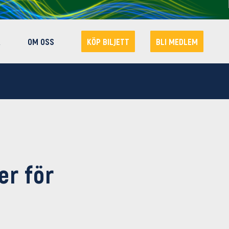
R
OM OSS
KÖP BILJETT
BLI MEDLEM
er för