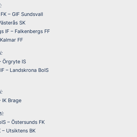
:
FK – GIF Sundsvall
Västerås SK
s IF – Falkenbergs FF
Kalmar FF
:
 Örgryte IS
 IF – Landskrona BoIS
:
– IK Brage
i:
oIS – Östersunds FK
 – Utsiktens BK