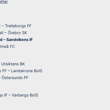
etter
 – Trelleborgs FF
ll – Örebro SK
d – Sandvikens IF
 Umeå FC
 Utsiktens BK
s FF – Landskrona BoIS
– Östersunds FF
s IF – Varbergs BoIS