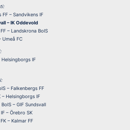
i:
 FF – Sandvikens IF
all – IK Oddevold
 FF – Landskrona BoIS
 – Umeå FC
:
 Helsingborgs IF
:
oIS – Falkenbergs FF
 – Helsingborgs IF
 BoIS – GIF Sundsvall
 IF – Örebro SK
 FK – Kalmar FF