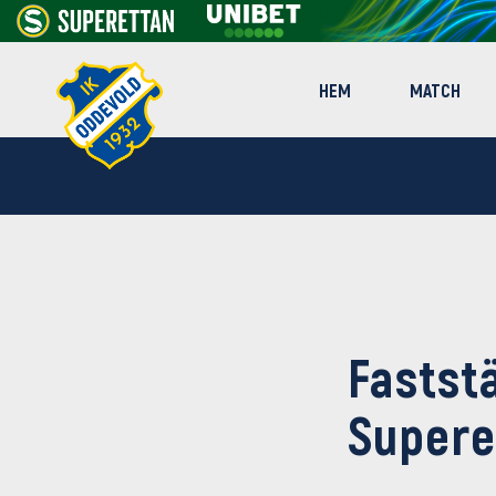
HEM
MATCH
Fastst
Supere