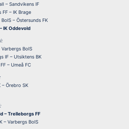
ll – Sandvikens IF
 FF – IK Brage
 BoIS – Östersunds FK
 – IK Oddevold
:
– Varbergs BoIS
s IF – Utsiktens BK
s FF – Umeå FC
:
K – Örebro SK
:
d – Trelleborgs FF
K – Varbergs BoIS