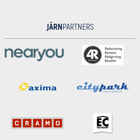
JÄRN
PARTNERS