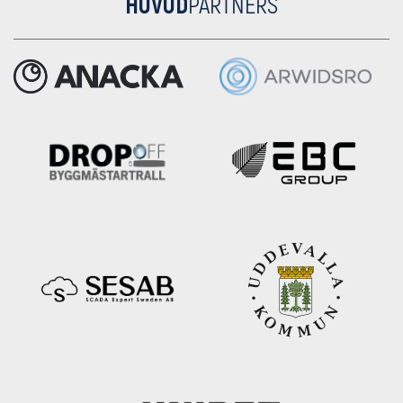
HUVUD
PARTNERS