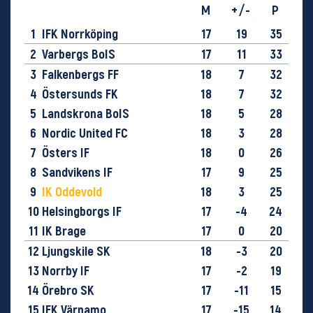
M
+/-
P
1
IFK Norrköping
17
19
35
2
Varbergs BoIS
17
11
33
3
Falkenbergs FF
18
7
32
4
Östersunds FK
18
7
32
5
Landskrona BoIS
18
5
28
6
Nordic United FC
18
3
28
7
Östers IF
18
0
26
8
Sandvikens IF
17
9
25
9
IK Oddevold
18
3
25
10
Helsingborgs IF
17
-4
24
11
IK Brage
17
0
20
12
Ljungskile SK
18
-3
20
13
Norrby IF
17
-2
19
14
Örebro SK
17
-11
15
15
IFK Värnamo
17
-15
14