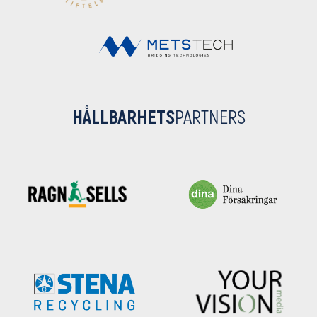
HÅLLBARHETS
PARTNERS