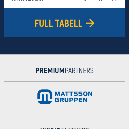
16
GIF Sundsvall
18
-29
9
FULL TABELL
PREMIUM
PARTNERS