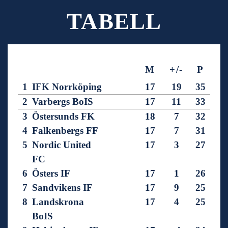
TABELL
M
+/-
P
1
IFK Norrköping
17
19
35
2
Varbergs BoIS
17
11
33
3
Östersunds FK
18
7
32
4
Falkenbergs FF
17
7
31
5
Nordic United
17
3
27
FC
6
Östers IF
17
1
26
7
Sandvikens IF
17
9
25
8
Landskrona
17
4
25
BoIS