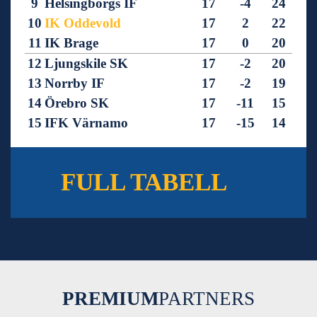
9
Helsingborgs IF
17
-4
24
10
IK Oddevold
17
2
22
11
IK Brage
17
0
20
12
Ljungskile SK
17
-2
20
13
Norrby IF
17
-2
19
14
Örebro SK
17
-11
15
15
IFK Värnamo
17
-15
14
16
GIF Sundsvall
18
-29
9
FULL TABELL
PREMIUM
PARTNERS