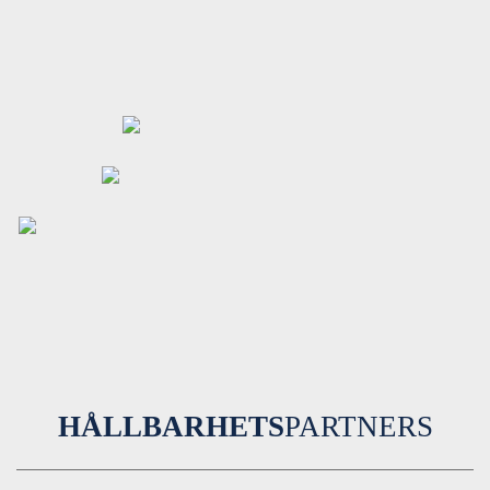
HÅLLBARHETS
PARTNERS