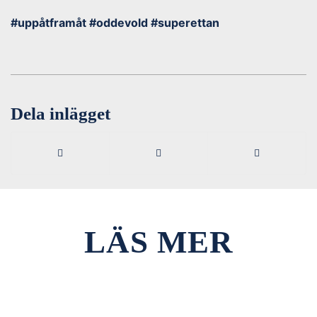
#uppåtframåt #oddevold #superettan
Dela inlägget
LÄS MER