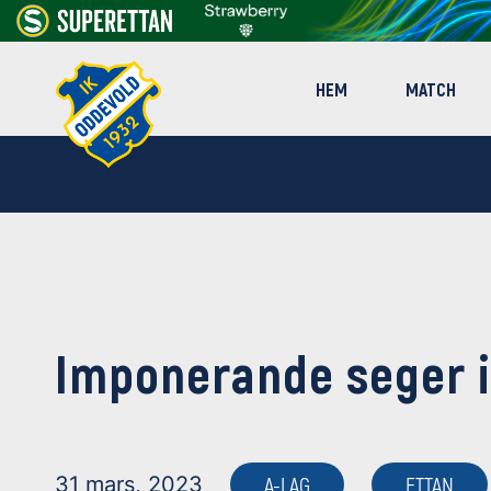
HEM
MATCH
Imponerande seger 
31 mars, 2023
A-LAG
ETTAN