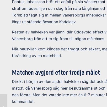
Pontus Johansson bröt ett anfall på sin vänsterkant o
straffområdeslinjen och slog från nära långlinjen et
Tornblad tagit sig in mellan Vänersborgs innebackar
långt ut stående Besarion Kodalaev.
Resten av halvleken var jämn, där Oddevold effekti
Vänersborg från att ta sig fram till någon målchans.
När pausvilan kom kändes det tryggt och säkert, men
förändring av en matchbild.
Matchen avgjord efter tredje målet
Direkt i början av den andra halvleken såg det också
match, då Vänersborg såg mer beslutsamma ut och äve
den första. Men det varade inte mer än 6-7 minuter 
kommandot.
Leif Lindvärn inför