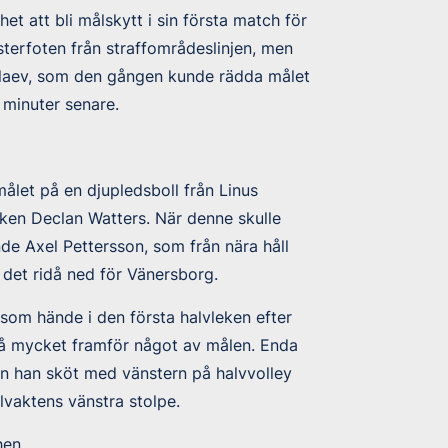
et att bli målskytt i sin första match för
sterfoten från straffområdeslinjen, men
dalaev, som den gången kunde rädda målet
 minuter senare.
 målet på en djupledsboll från Linus
cken Declan Watters. När denne skulle
ende Axel Pettersson, som från nära håll
det ridå ned för Vänersborg.
som hände i den första halvleken efter
så mycket framför något av målen. Enda
även han sköt med vänstern på halvvolley
lvaktens vänstra stolpe.
hen.