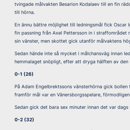
tvingade målvakten Besarion Kodalaev till en fin räd
till hörna.
En ännu bättre möjlighet till ledningsmål fick Oscar I
fin passning från Axel Pettersson in i straffområdet n
sin vänster, men skottet gick utanför målvaktens hög
Sedan hände inte så mycket i målchansväg innan le
hemmalaget snöpligt, efter att dryga hälften av den 
0-1 (26)
På Adam Engelbrektssons vänsterhörna gick bollen f
framför mål var en Vänersborgsspelare, förmodligen A
Sedan gick det bara sex minuter innan det var dags 
0-2 (32)