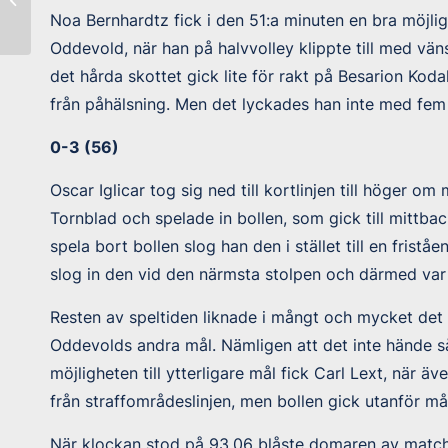
Vänersborgs IF
Noa Bernhardtz fick i den 51:a minuten en bra möjligh
Oddevold, när han på halvvolley klippte till med vän
det hårda skottet gick lite för rakt på Besarion Ko
från påhälsning. Men det lyckades han inte med fem
0-3 (56)
Oscar Iglicar tog sig ned till kortlinjen till höger om
Tornblad och spelade in bollen, som gick till mittba
spela bort bollen slog han den i stället till en fristå
slog in den vid den närmsta stolpen och därmed var 
Resten av speltiden liknade i mångt och mycket det 
Oddevolds andra mål. Nämligen att det inte hände 
möjligheten till ytterligare mål fick Carl Lext, när 
från straffområdeslinjen, men bollen gick utanför må
När klockan stod på 93.06 blåste domaren av matc