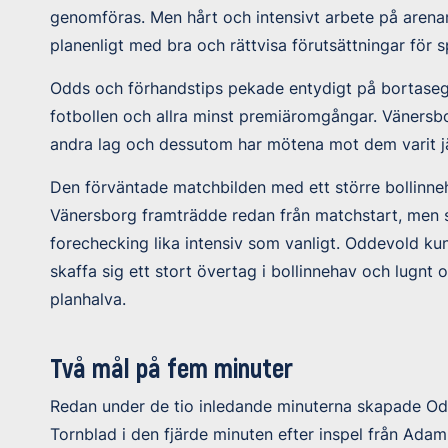
genomföras. Men hårt och intensivt arbete på aren
planenligt med bra och rättvisa förutsättningar för s
Odds och förhandstips pekade entydigt på bortasege
fotbollen och allra minst premiäromgångar. Vänersbor
andra lag och dessutom har mötena mot dem varit j
Den förväntade matchbilden med ett större bollinne
Vänersborg framträdde redan från matchstart, men s
forechecking lika intensiv som vanligt. Oddevold k
skaffa sig ett stort övertag i bollinnehav och lugnt
planhalva.
Två mål på fem minuter
Redan under de tio inledande minuterna skapade Odd
Tornblad i den fjärde minuten efter inspel från Ada