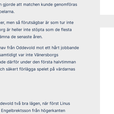
an gjorde att matchen kunde genomföras
pelarna.
r, men så förutsägbar är som tur inte
g är heller inte stöpta som de flesta
ämna de senaste åren.
hav från Oddevold mot ett hårt jobbande
amtidigt var inte Vänersborgs
unde därför under den första halvtimman
 och säkert förlägga spelet på värdarnas
evold två bra lägen, när först Linus
m Engelbrektsson från högerkanten