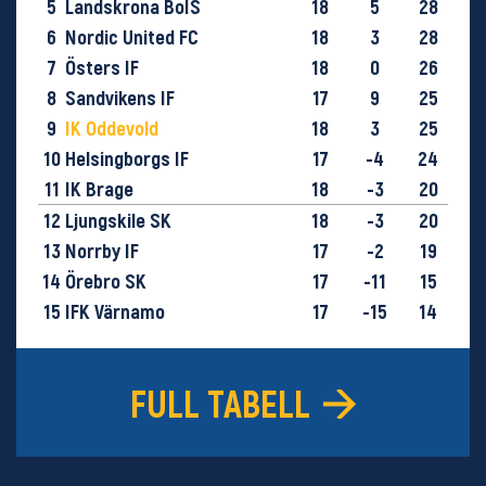
5
Landskrona BoIS
18
5
28
6
Nordic United FC
18
3
28
7
Östers IF
18
0
26
8
Sandvikens IF
17
9
25
9
IK Oddevold
18
3
25
10
Helsingborgs IF
17
-4
24
11
IK Brage
18
-3
20
12
Ljungskile SK
18
-3
20
13
Norrby IF
17
-2
19
14
Örebro SK
17
-11
15
15
IFK Värnamo
17
-15
14
16
GIF Sundsvall
18
-29
9
FULL TABELL