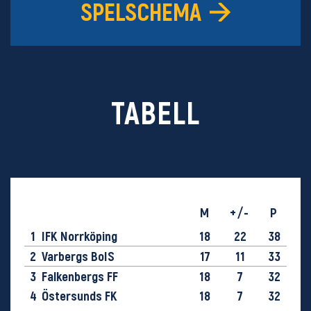
SPELSCHEMA
TABELL
M
+/-
P
1
IFK Norrköping
18
22
38
2
Varbergs BoIS
17
11
33
3
Falkenbergs FF
18
7
32
4
Östersunds FK
18
7
32