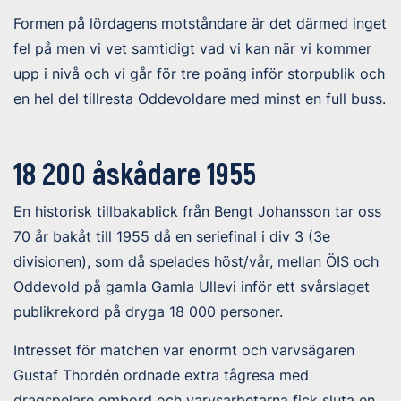
Formen på lördagens motståndare är det därmed inget
fel på men vi vet samtidigt vad vi kan när vi kommer
upp i nivå och vi går för tre poäng inför storpublik och
en hel del tillresta Oddevoldare med minst en full buss.
18 200 åskådare 1955
En historisk tillbakablick från Bengt Johansson tar oss
70 år bakåt till 1955 då en seriefinal i div 3 (3e
divisionen), som då spelades höst/vår, mellan ÖIS och
Oddevold på gamla Gamla Ullevi inför ett svårslaget
publikrekord på dryga 18 000 personer.
Intresset för matchen var enormt och varvsägaren
Gustaf Thordén ordnade extra tågresa med
dragspelare ombord och varvsarbetarna fick sluta en