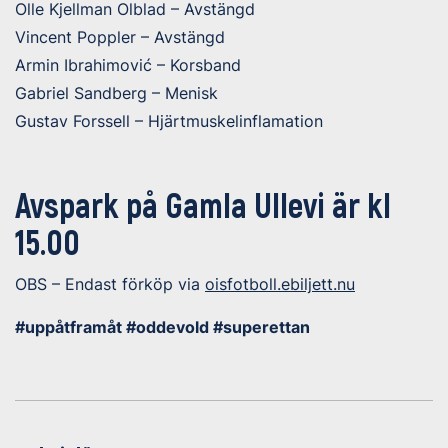
Olle Kjellman Olblad – Avstängd
Vincent Poppler – Avstängd
Armin Ibrahimović – Korsband
Gabriel Sandberg – Menisk
Gustav Forssell – Hjärtmuskelinflamation
Avspark på Gamla Ullevi är kl
15.00
OBS – Endast förköp via
oisfotboll.ebiljett.nu
#uppåtframåt #oddevold #superettan