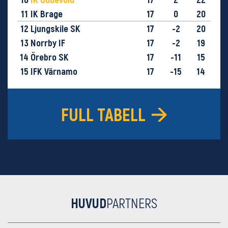
11
IK Brage
17
0
20
12
Ljungskile SK
17
-2
20
13
Norrby IF
17
-2
19
14
Örebro SK
17
-11
15
15
IFK Värnamo
17
-15
14
16
GIF Sundsvall
17
-28
9
FULL TABELL
HUVUD
PARTNERS