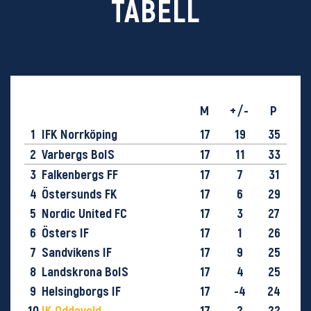
TABELL
M
+/-
P
1
IFK Norrköping
17
19
35
2
Varbergs BoIS
17
11
33
3
Falkenbergs FF
17
7
31
4
Östersunds FK
17
6
29
5
Nordic United FC
17
3
27
6
Östers IF
17
1
26
7
Sandvikens IF
17
9
25
8
Landskrona BoIS
17
4
25
9
Helsingborgs IF
17
-4
24
10
IK Oddevold
17
2
22