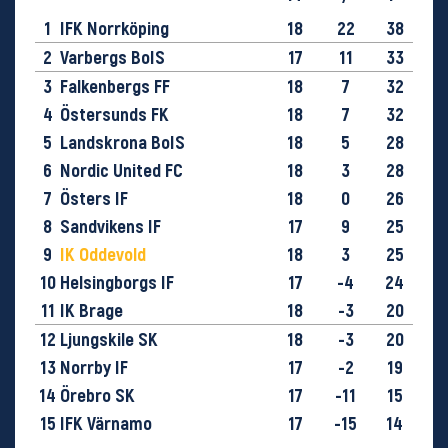
1
IFK Norrköping
18
22
38
2
Varbergs BoIS
17
11
33
3
Falkenbergs FF
18
7
32
4
Östersunds FK
18
7
32
5
Landskrona BoIS
18
5
28
6
Nordic United FC
18
3
28
7
Östers IF
18
0
26
8
Sandvikens IF
17
9
25
9
IK Oddevold
18
3
25
10
Helsingborgs IF
17
-4
24
11
IK Brage
18
-3
20
12
Ljungskile SK
18
-3
20
13
Norrby IF
17
-2
19
14
Örebro SK
17
-11
15
15
IFK Värnamo
17
-15
14