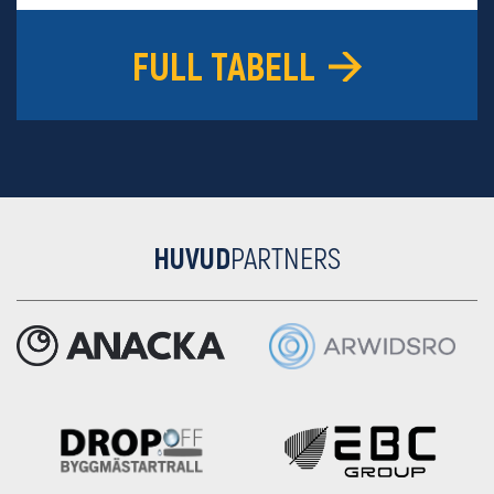
16
GIF Sundsvall
18
-29
9
FULL TABELL
HUVUD
PARTNERS