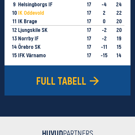
9
Helsingborgs IF
17
-4
24
10
IK Oddevold
17
2
22
11
IK Brage
17
0
20
12
Ljungskile SK
17
-2
20
13
Norrby IF
17
-2
19
14
Örebro SK
17
-11
15
15
IFK Värnamo
17
-15
14
16
GIF Sundsvall
17
-28
9
FULL TABELL
HUVUD
PARTNERS