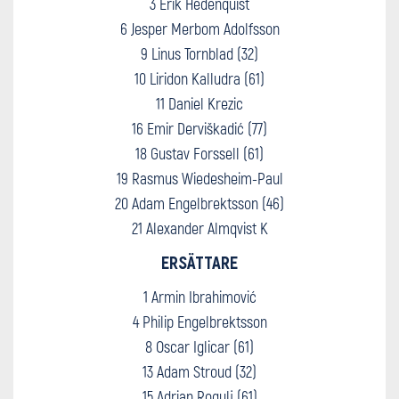
3 Erik Hedenquist
6 Jesper Merbom Adolfsson
9 Linus Tornblad (32)
10 Liridon Kalludra (61)
11 Daniel Krezic
16 Emir Derviškadić (77)
18 Gustav Forssell (61)
19 Rasmus Wiedesheim-Paul
20 Adam Engelbrektsson (46)
21 Alexander Almqvist K
ERSÄTTARE
1 Armin Ibrahimović
4 Philip Engelbrektsson
8 Oscar Iglicar (61)
13 Adam Stroud (32)
15 Adrian Rogulj (61)