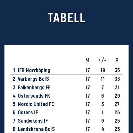
TABELL
M
+/-
P
1
IFK Norrköping
17
19
35
2
Varbergs BoIS
17
11
33
3
Falkenbergs FF
17
7
31
4
Östersunds FK
17
6
29
5
Nordic United FC
17
3
27
6
Östers IF
17
1
26
7
Sandvikens IF
17
9
25
8
Landskrona BoIS
17
4
25