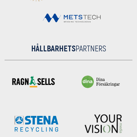
HÅLLBARHETS
PARTNERS