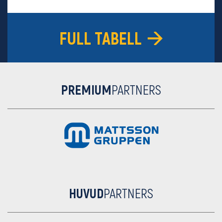
16
GIF Sundsvall
18
-29
9
FULL TABELL
PREMIUM
PARTNERS
HUVUD
PARTNERS