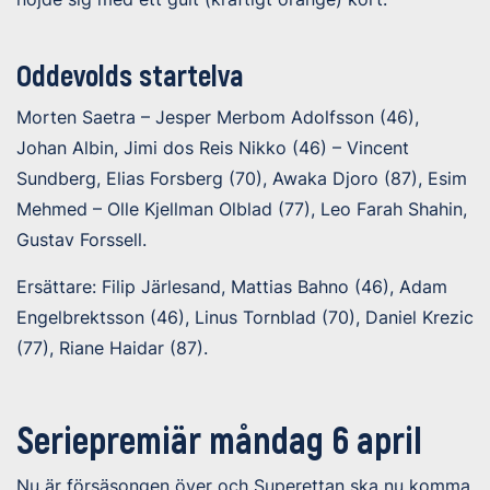
Oddevolds startelva
Morten Saetra – Jesper Merbom Adolfsson (46),
Johan Albin, Jimi dos Reis Nikko (46) – Vincent
Sundberg, Elias Forsberg (70), Awaka Djoro (87), Esim
Mehmed – Olle Kjellman Olblad (77), Leo Farah Shahin,
Gustav Forssell.
Ersättare: Filip Järlesand, Mattias Bahno (46), Adam
Engelbrektsson (46), Linus Tornblad (70), Daniel Krezic
(77), Riane Haidar (87).
Seriepremiär måndag 6 april
Nu är försäsongen över och Superettan ska nu komma