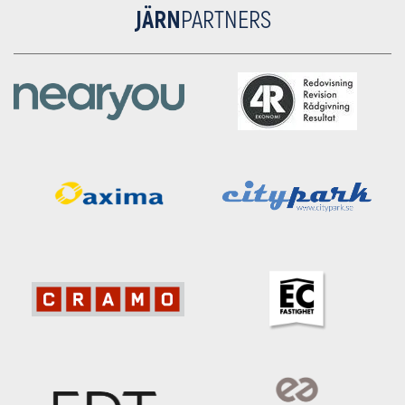
JÄRN
PARTNERS