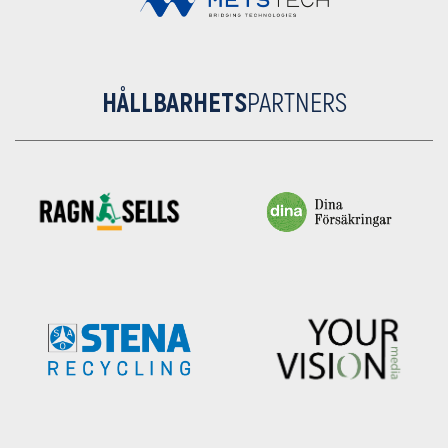
HÅLLBARHETS
PARTNERS