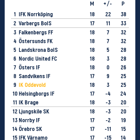
M
+/-
P
1
IFK Norrköping
18
22
38
2
Varbergs BoIS
17
11
33
3
Falkenbergs FF
18
7
32
4
Östersunds FK
18
7
32
5
Landskrona BoIS
18
5
28
6
Nordic United FC
18
3
28
7
Östers IF
18
0
26
8
Sandvikens IF
17
9
25
9
IK Oddevold
18
3
25
10
Helsingborgs IF
17
-4
24
11
IK Brage
18
-3
20
12
Ljungskile SK
18
-3
20
13
Norrby IF
17
-2
19
14
Örebro SK
17
-11
15
15
IFK Värnamo
17
-15
14