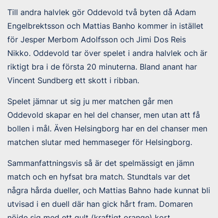
Till andra halvlek gör Oddevold två byten då Adam
Engelbrektsson och Mattias Banho kommer in istället
för Jesper Merbom Adolfsson och Jimi Dos Reis
Nikko. Oddevold tar över spelet i andra halvlek och är
riktigt bra i de första 20 minuterna. Bland anant har
Vincent Sundberg ett skott i ribban.
Spelet jämnar ut sig ju mer matchen går men
Oddevold skapar en hel del chanser, men utan att få
bollen i mål. Även Helsingborg har en del chanser men
matchen slutar med hemmaseger för Helsingborg.
Sammanfattningsvis så är det spelmässigt en jämn
match och en hyfsat bra match. Stundtals var det
några hårda dueller, och Mattias Bahno hade kunnat bli
utvisad i en duell där han gick hårt fram. Domaren
nöjde sig med ett gult (kraftigt orange) kort.