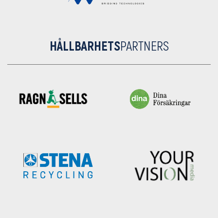
HÅLLBARHETS
PARTNERS