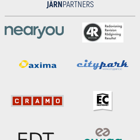
JÄRN
PARTNERS