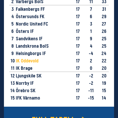
2
Varbergs BoIS
17
11
33
3
Falkenbergs FF
17
7
31
4
Östersunds FK
17
6
29
5
Nordic United FC
17
3
27
6
Östers IF
17
1
26
7
Sandvikens IF
17
9
25
8
Landskrona BoIS
17
4
25
9
Helsingborgs IF
17
-4
24
10
IK Oddevold
17
2
22
11
IK Brage
17
0
20
12
Ljungskile SK
17
-2
20
13
Norrby IF
17
-2
19
14
Örebro SK
17
-11
15
15
IFK Värnamo
17
-15
14
16
GIF Sundsvall
17
-28
9