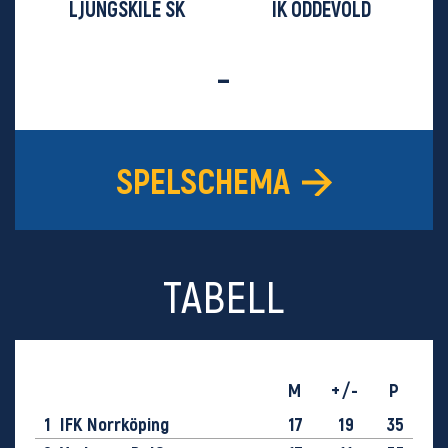
LJUNGSKILE SK
IK ODDEVOLD
-
SPELSCHEMA
TABELL
M
+/-
P
1
IFK Norrköping
17
19
35