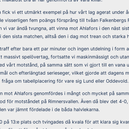
 fick vi ett utmärkt exempel på hur vårt lag agerat under år
e visserligen fem poängs försprång till tvåan Falkenbergs
vi var ändå tvungna, att vinna mot Ahlafors i den näst sista
 den sista matchen, alltså den i dag mot trean och starka
raff efter bara ett par minuter och ingen utdelning i form a
ett massivt spelövertag, fortsatte vi maskinmässigt och uta
ned vårt motstånd, på samma sätt som vi gjort till en vana u
 mål och efterlängtad serieseger, vilket gjorde att dagens m
 fråga om tabellplacering för vare sig Lund eller Oddevold.
n mot Ahlafors genomfördes i mångt och mycket på samma
tod för motståndet på Rimnersvallen. Även då blev det 4-
ålen var jämnt fördelade i de båda halvlekarna.
 på 13:e plats och tvingades då kvala för att klara sig kvar