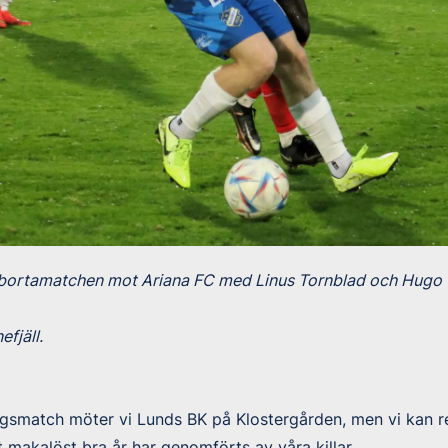
bortamatchen mot Ariana FC med Linus Tornblad och Hugo Ti
fjäll.
lingsmatch möter vi Lunds BK på Klostergården, men vi kan 
t makalöst bra år har genomförts av våra killar.