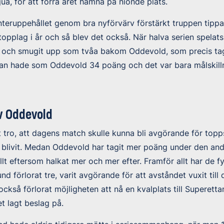
ua, för att förra året hamna på nionde plats.
interuppehållet genom bra nyförvärv förstärkt truppen tip
 topplag i år och så blev det också. När halva serien spela
h och smugit upp som tvåa bakom Oddevold, som precis tag
Man hade som Oddevold 34 poäng och det var bara målskill
v Oddevold
tt tro, att dagens match skulle kunna bli avgörande för topp
te blivit. Medan Oddevold har tagit mer poäng under den an
llt eftersom halkat mer och mer efter. Framför allt har de f
nd förlorat tre, varit avgörande för att avståndet vuxit til
kså förlorat möjligheten att nå en kvalplats till Superetta
et lagt beslag på.