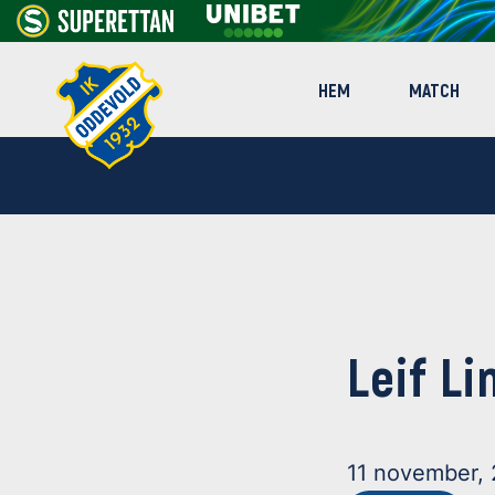
HEM
MATCH
Leif L
11 november,