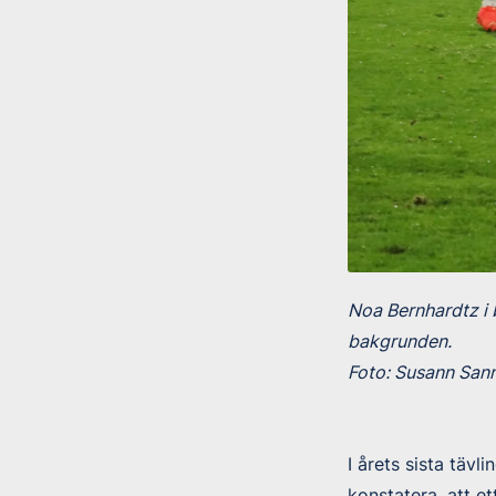
Noa Bernhardtz i 
bakgrunden.
Foto: Susann Sanne
I årets sista täv
konstatera, att et