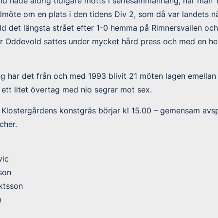
 hade aldrig tidigare mötts i seriesammanhang, när man 1
öte om en plats i den tidens Div 2, som då var landets nä
d det längsta strået efter 1-0 hemma på Rimnersvallen oc
är Oddevold sattes under mycket hård press och med en hel
 har det från och med 1993 blivit 21 möten lagen emellan 
ett litet övertag med nio segrar mot sex.
Klostergårdens konstgräs börjar kl 15.00 – gemensam avsp
cher.
vic
son
ektsson
n