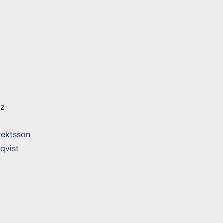
tz
rektsson
qvist