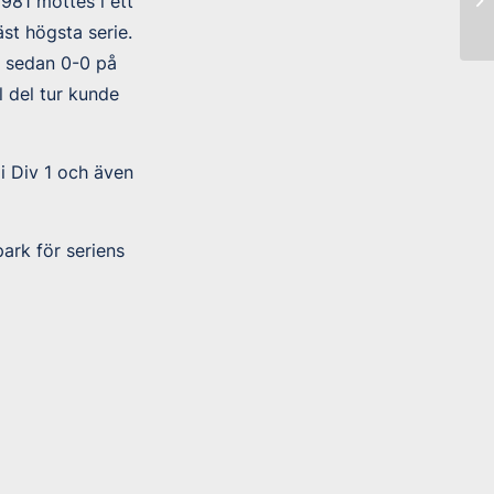
981 möttes i ett
st högsta serie.
h sedan 0-0 på
 del tur kunde
i Div 1 och även
ark för seriens