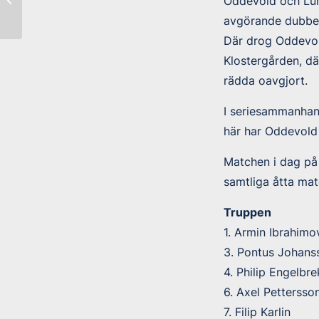
Oddevold och Lund
upp i Superettan
avgörande dubbelm
Där drog Oddevol
Klostergården, d
rädda oavgjort.
I seriesammanhang
här har Oddevold 
Matchen i dag på 
samtliga åtta mat
Truppen
1. Armin Ibrahimo
3. Pontus Johans
4. Philip Engelbr
6. Axel Pettersso
7. Filip Karlin