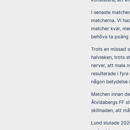
I senaste matchen
matcherna. Vi had
matcher kvar, men 
behöva ta poäng i
Trots en missad st
halvleken, trots 
nerver, att mala 
resulterade i fyra
någon betydelse i
Matchen innan de
Åtvidabergs FF s
skillnaden, att m
Lund slutade 2020