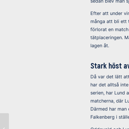
sedan blev man sj
Efter att under v
många att bli ett
förlorat en matc
tätplaceringen. 
lagen åt.
Stark höst a
Då var det lätt a
har det alltså in
serien, har Lund a
matcherna, där Lu
Därmed har man oc
Falkenberg i ställ
Oddevold tog steget