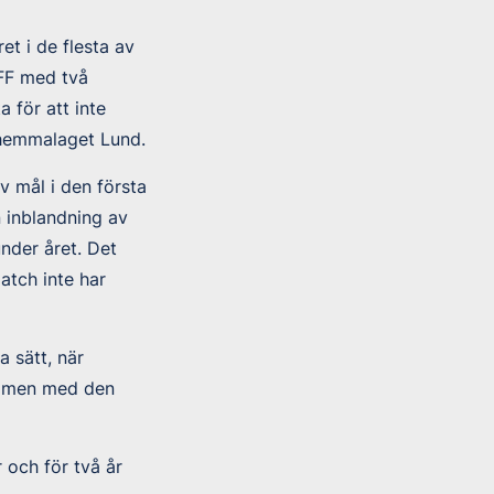
et i de flesta av
 FF med två
 för att inte
 hemmalaget Lund.
v mål i den första
n inblandning av
nder året. Det
atch inte har
 sätt, när
0, men med den
 och för två år