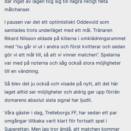
där inget av lagen tog sig till några riktigt heta
målchanser.
I pausen var det ett optimistiskt Oddevold som
samlades trots underläget med ett mål. Tränaren
Rikard Nilsson eldade på killarna i omklädningsrummet
med ”nu går vi ut i andra och först kvitterar och sedan
gör vi ett mål till, så att vi vinner matchen”. Spelarna
var med på noterna och såg också stora möjligheter
till en vändning.
Så blev det ju också och visade på nytt, att det här
laget alltid ser möjligheter och aldrig ger upp förrän
domarens absolut sista signal har ljudit.
Våra gäster i dag, Trelleborgs FF, har sedan ett par
omgångar tillbaka varit klart för fortsatt spel i
Superettan. Men jag tror ändå, att matchen kommer