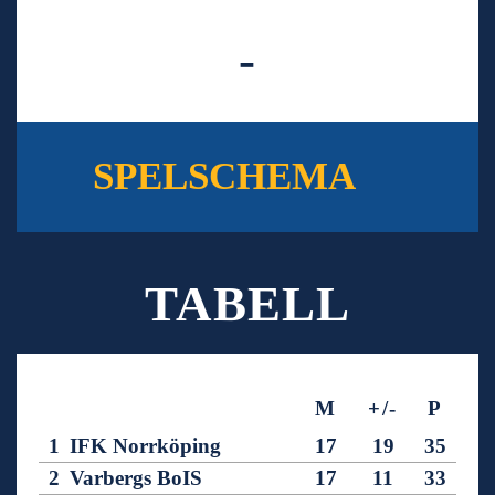
-
SPELSCHEMA
TABELL
M
+/-
P
1
IFK Norrköping
17
19
35
2
Varbergs BoIS
17
11
33