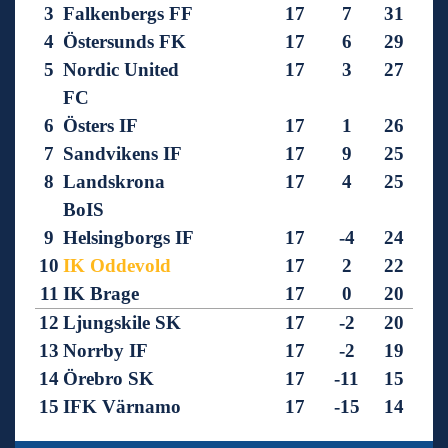
3
Falkenbergs FF
17
7
31
4
Östersunds FK
17
6
29
5
Nordic United
17
3
27
FC
6
Östers IF
17
1
26
7
Sandvikens IF
17
9
25
8
Landskrona
17
4
25
BoIS
9
Helsingborgs IF
17
-4
24
10
IK Oddevold
17
2
22
11
IK Brage
17
0
20
12
Ljungskile SK
17
-2
20
13
Norrby IF
17
-2
19
14
Örebro SK
17
-11
15
15
IFK Värnamo
17
-15
14
16
GIF Sundsvall
17
-28
9