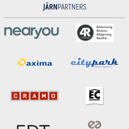
JÄRN
PARTNERS