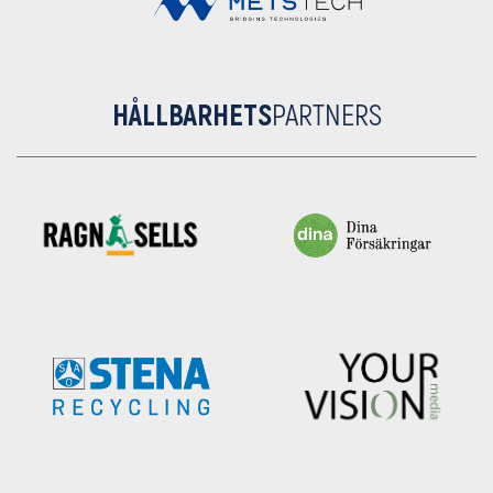
HÅLLBARHETS
PARTNERS