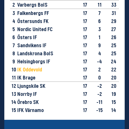
2
Varbergs BoIS
17
11
33
3
Falkenbergs FF
17
7
31
4
Östersunds FK
17
6
29
5
Nordic United FC
17
3
27
6
Östers IF
17
1
26
7
Sandvikens IF
17
9
25
8
Landskrona BoIS
17
4
25
9
Helsingborgs IF
17
-4
24
10
IK Oddevold
17
2
22
11
IK Brage
17
0
20
12
Ljungskile SK
17
-2
20
13
Norrby IF
17
-2
19
14
Örebro SK
17
-11
15
15
IFK Värnamo
17
-15
14
16
GIF Sundsvall
17
-28
9