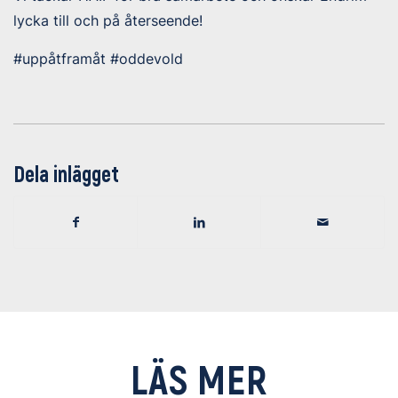
lycka till och på återseende!
#uppåtframåt #oddevold
Dela inlägget
LÄS MER