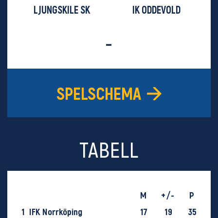
LJUNGSKILE SK
IK ODDEVOLD
-
SPELSCHEMA
TABELL
M
+/-
P
1
IFK Norrköping
17
19
35