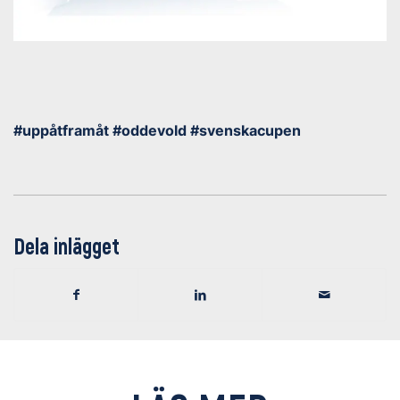
#uppåtframåt #oddevold #svenskacupen
Dela inlägget