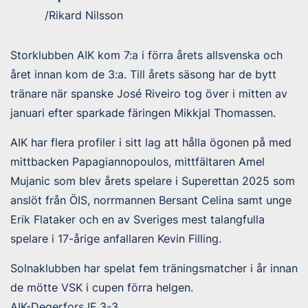
/Rikard Nilsson
Storklubben AIK kom 7:a i förra årets allsvenska och
året innan kom de 3:a. Till årets säsong har de bytt
tränare när spanske José Riveiro tog över i mitten av
januari efter sparkade färingen Mikkjal Thomassen.
AIK har flera profiler i sitt lag att hålla ögonen på med
mittbacken Papagiannopoulos, mittfältaren Amel
Mujanic som blev årets spelare i Superettan 2025 som
anslöt från ÖIS, norrmannen Bersant Celina samt unge
Erik Flataker och en av Sveriges mest talangfulla
spelare i 17-årige anfallaren Kevin Filling.
Solnaklubben har spelat fem träningsmatcher i år innan
de mötte VSK i cupen förra helgen.
AIK-Degerfors IF 3-3