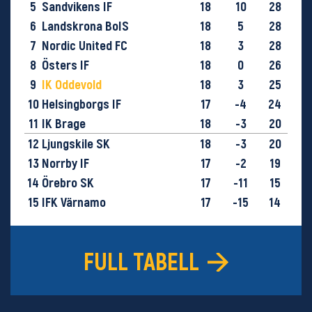
5
Sandvikens IF
18
10
28
6
Landskrona BoIS
18
5
28
7
Nordic United FC
18
3
28
8
Östers IF
18
0
26
9
IK Oddevold
18
3
25
10
Helsingborgs IF
17
-4
24
11
IK Brage
18
-3
20
12
Ljungskile SK
18
-3
20
13
Norrby IF
17
-2
19
14
Örebro SK
17
-11
15
15
IFK Värnamo
17
-15
14
16
GIF Sundsvall
18
-29
9
FULL TABELL