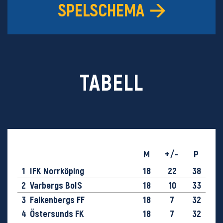
SPELSCHEMA
TABELL
M
+/-
P
1
IFK Norrköping
18
22
38
2
Varbergs BoIS
18
10
33
3
Falkenbergs FF
18
7
32
4
Östersunds FK
18
7
32