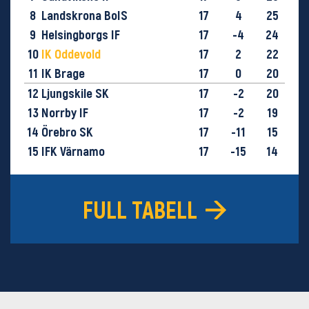
8
Landskrona BoIS
17
4
25
9
Helsingborgs IF
17
-4
24
10
IK Oddevold
17
2
22
11
IK Brage
17
0
20
12
Ljungskile SK
17
-2
20
13
Norrby IF
17
-2
19
14
Örebro SK
17
-11
15
15
IFK Värnamo
17
-15
14
16
GIF Sundsvall
18
-29
9
FULL TABELL