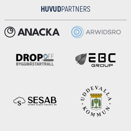
HUVUD
PARTNERS