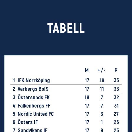
TABELL
M
+/-
P
1
IFK Norrköping
17
19
35
2
Varbergs BoIS
17
11
33
3
Östersunds FK
18
7
32
4
Falkenbergs FF
17
7
31
5
Nordic United FC
17
3
27
6
Östers IF
17
1
26
7
Sandvikens IF
17
9
25