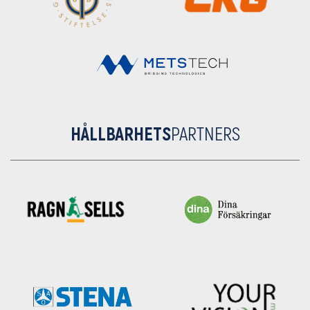
HÅLLBARHETS
PARTNERS