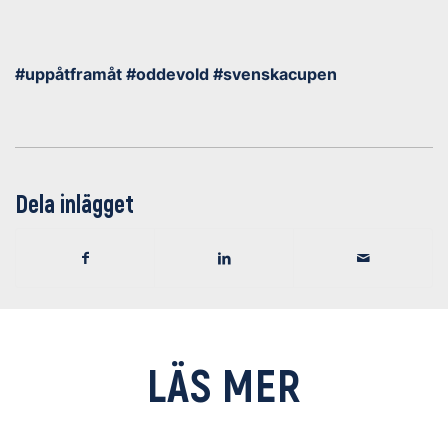
#uppåtframåt #oddevold #svenskacupen
Dela inlägget
LÄS MER