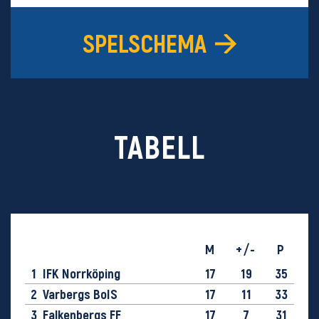
SPELSCHEMA
TABELL
M
+/-
P
1
IFK Norrköping
17
19
35
2
Varbergs BoIS
17
11
33
3
Falkenbergs FF
17
7
31