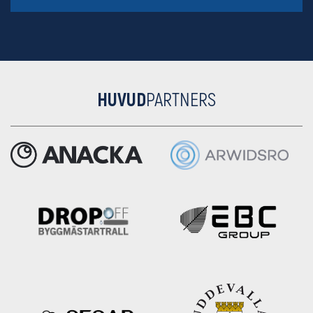
HUVUD
PARTNERS