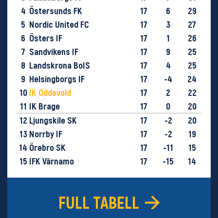
4
Östersunds FK
17
6
29
5
Nordic United FC
17
3
27
6
Östers IF
17
1
26
7
Sandvikens IF
17
9
25
8
Landskrona BoIS
17
4
25
9
Helsingborgs IF
17
-4
24
10
IK Oddevold
17
2
22
11
IK Brage
17
0
20
12
Ljungskile SK
17
-2
20
13
Norrby IF
17
-2
19
14
Örebro SK
17
-11
15
15
IFK Värnamo
17
-15
14
16
GIF Sundsvall
17
-28
9
FULL TABELL