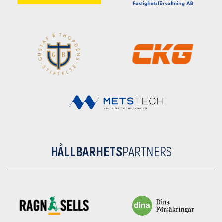
HÅLLBARHETS
PARTNERS