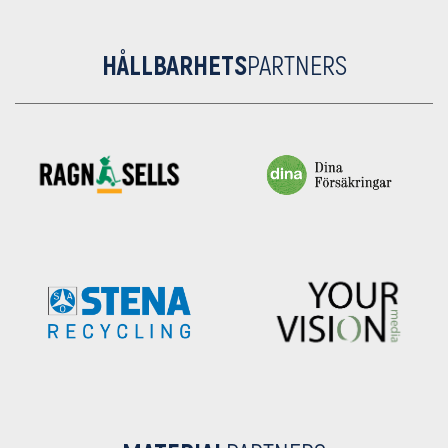
HÅLLBARHETS
PARTNERS