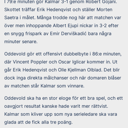
I 79:e minuten gör Kalmar 3-1 genom Robert Gojani.
Skottet träffar Erik Hedenqvist och ställer Morten
Saetra i målet. Många trodde nog här att matchen var
över men inhoppande Albert Ejupi nickar in 3-2 efter
en snygg frispark av Emir Derviškadić bara några
minuter senare.
Oddevold gör ett offensivt dubbelbyte i 86:e minuten,
där Vincent Poppler och Oscar Iglicar kommer in. Ut
går Erik Hedenqvist och Olle Kjellman Olblad. Det blir
dock inga direkta målchanser och när domaren blåser
av matchen står Kalmar som vinnare.
Oddevold ska ha en stor eloge för ett bra spel, och ett
oavgjort resultat kanske hade varit mer rättvist.
Kalmar som kliver upp som nya serieledare ska vara
glada att de fick alla tre poäng.