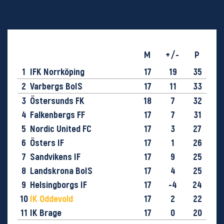
M
+/-
P
1
IFK Norrköping
17
19
35
2
Varbergs BoIS
17
11
33
3
Östersunds FK
18
7
32
4
Falkenbergs FF
17
7
31
5
Nordic United FC
17
3
27
6
Östers IF
17
1
26
7
Sandvikens IF
17
9
25
8
Landskrona BoIS
17
4
25
9
Helsingborgs IF
17
-4
24
10
IK Oddevold
17
2
22
11
IK Brage
17
0
20