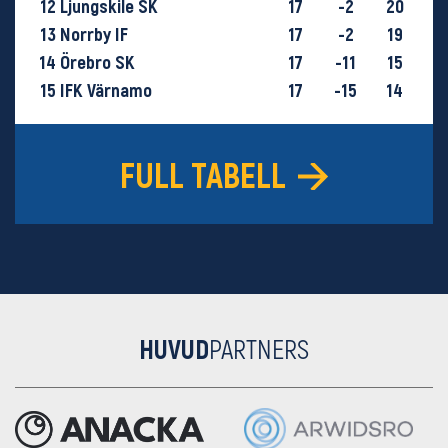
12
Ljungskile SK
17
-2
20
13
Norrby IF
17
-2
19
14
Örebro SK
17
-11
15
15
IFK Värnamo
17
-15
14
16
GIF Sundsvall
18
-29
9
FULL TABELL
HUVUD
PARTNERS