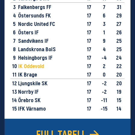
3
Falkenbergs FF
17
7
31
4
Östersunds FK
17
6
29
5
Nordic United FC
17
3
27
6
Östers IF
17
1
26
7
Sandvikens IF
17
9
25
8
Landskrona BoIS
17
4
25
9
Helsingborgs IF
17
-4
24
10
IK Oddevold
17
2
22
11
IK Brage
17
0
20
12
Ljungskile SK
17
-2
20
13
Norrby IF
17
-2
19
14
Örebro SK
17
-11
15
15
IFK Värnamo
17
-15
14
16
GIF Sundsvall
17
-28
9
FULL TABELL