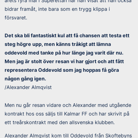
årets fyra mål i Superettan har han visat att han också
bidrar framåt, inte bara som en trygg klippa i
försvaret.
Det ska bli fantastiskt kul att få chansen att testa ett
steg högre upp, men känns tråkigt att lämna
oddevold med tanke på hur länge jag varit där nu.
Men jag är stolt över resan vi har gjort och att fått
representera Oddevold som jag hoppas få göra
någon gång igen.
/Alexander Almqvist
Men nu går resan vidare och Alexander med utgående
kontrakt hos oss säljs till Kalmar FF och har skrivit på
ett treårskontrakt med den allsvenska klubben.
Alexander Almqvist kom till Oddevold från Skoftebyns