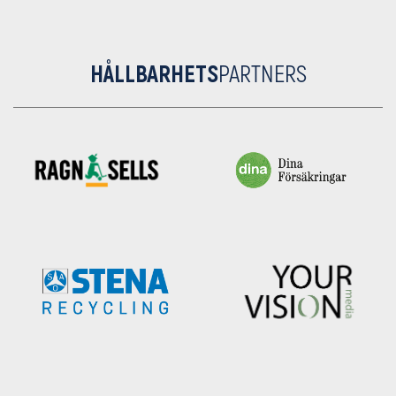
HÅLLBARHETS
PARTNERS