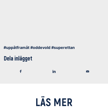
#uppåtframåt #oddevold #superettan
Dela inlägget
LÄS MER