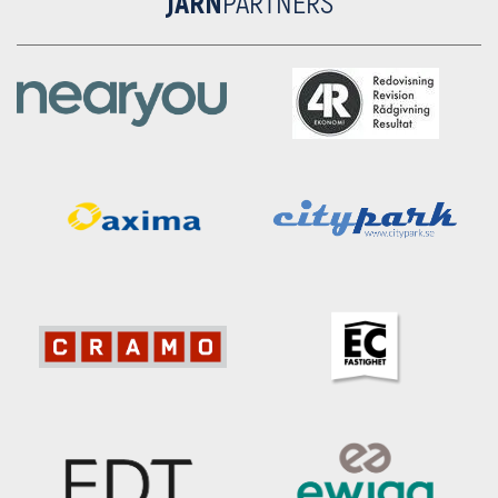
JÄRN
PARTNERS