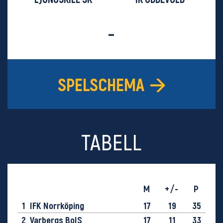
-
SPELSCHEMA
TABELL
M
+/-
P
1
IFK Norrköping
17
19
35
2
Varbergs BoIS
17
11
33