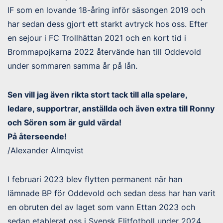
IF som en lovande 18-åring inför säsongen 2019 och
har sedan dess gjort ett starkt avtryck hos oss. Efter
en sejour i FC Trollhättan 2021 och en kort tid i
Brommapojkarna 2022 återvände han till Oddevold
under sommaren samma år på lån.
Sen vill jag även rikta stort tack till alla spelare,
ledare, supportrar, anställda och även extra till Ronny
och Sören som är guld värda!
På återseende!
/Alexander Almqvist
I februari 2023 blev flytten permanent när han
lämnade BP för Oddevold och sedan dess har han varit
en obruten del av laget som vann Ettan 2023 och
sedan etablerat oss i Svensk Elitfotboll under 2024