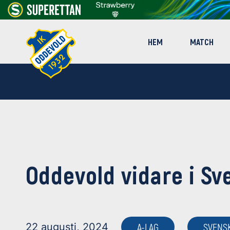
HEM
MATCH
Oddevold vidare i S
22 augusti, 2024
A-LAG
SVENS