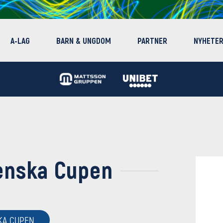
A-LAG
BARN & UNGDOM
PARTNER
NYHETE
venska Cupen
KA CUPEN