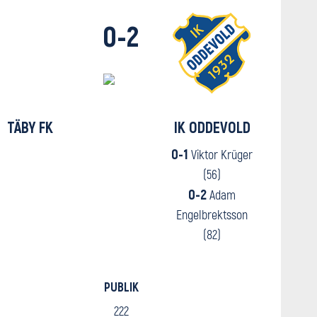
0-2
TÄBY FK
IK ODDEVOLD
0-1
Viktor Krüger
(56)
0-2
Adam
Engelbrektsson
(82)
PUBLIK
222