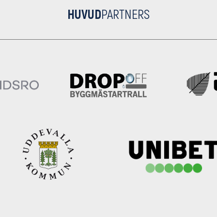
HUVUD
PARTNERS