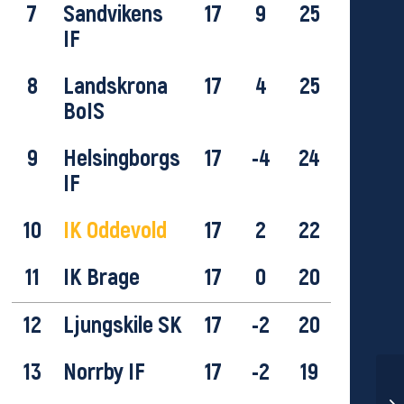
7
Sandvikens
17
9
25
IF
8
Landskrona
17
4
25
BoIS
9
Helsingborgs
17
-4
24
IF
10
IK Oddevold
17
2
22
11
IK Brage
17
0
20
12
Ljungskile SK
17
-2
20
13
Norrby IF
17
-2
19