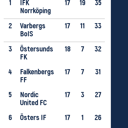
1
IFK
17
19
35
Norrköping
2
Varbergs
17
11
33
BoIS
3
Östersunds
18
7
32
FK
4
Falkenbergs
17
7
31
FF
5
Nordic
17
3
27
United FC
6
Östers IF
17
1
26