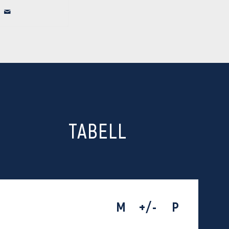
TABELL
M
+/-
P