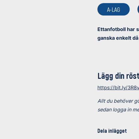
A-LAG
Ettanfotboll har 
ganska enkelt då 
Lägg din rös
https://bit.ly/3R8
Allt du behöver gö
sedan logga in me
Dela inlägget