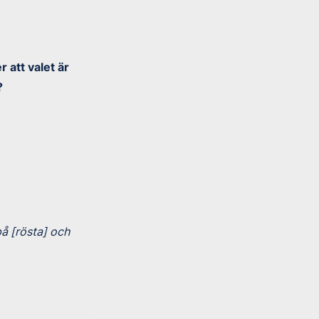
 att valet är
?
på [rösta] och