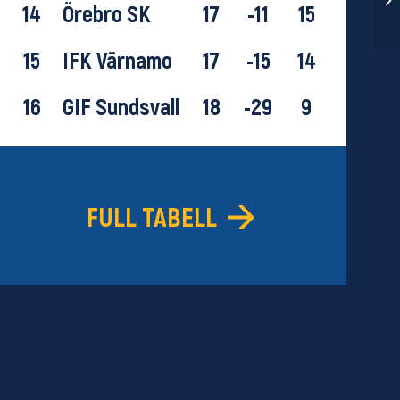
14
Örebro SK
17
-11
15
15
IFK Värnamo
17
-15
14
16
GIF Sundsvall
18
-29
9
FULL TABELL