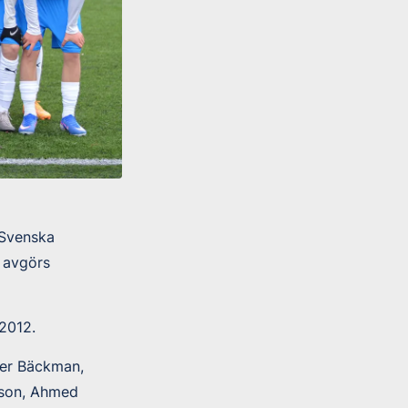
 Svenska
r avgörs
2012.
ver Bäckman,
sson, Ahmed