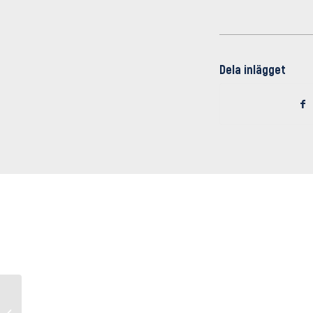
Dela inlägget
Seriepremiären mot