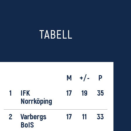
TABELL
M
+/-
P
1
IFK
17
19
35
Norrköping
2
Varbergs
17
11
33
BoIS