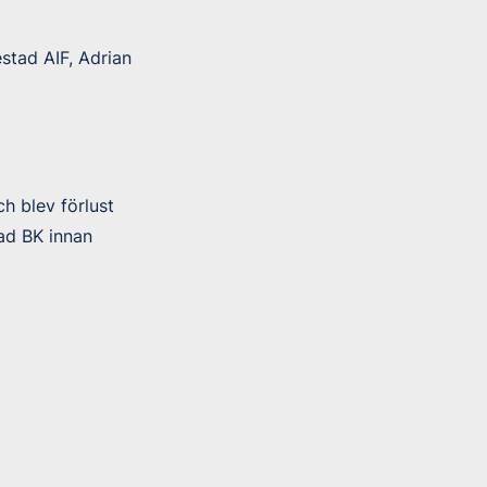
stad AIF, Adrian
h blev förlust
ad BK innan