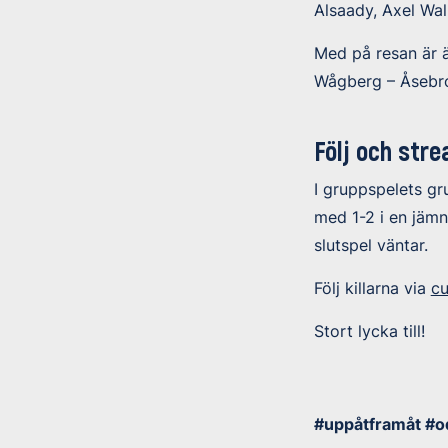
Alsaady, Axel Wal
Med på resan är ä
Wågberg – Åsebro 
Följ och str
I gruppspelets gr
med 1-2 i en jäm
slutspel väntar.
Följ killarna via
c
Stort lycka till!
#uppåtframåt #o