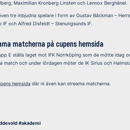
lberg, Maximilian Kronberg Linsten och Lennox Berghänel.
ven tre inbjudna spelare i form av Gustav Bäckman – Herre
IF och Alfred Disfeldt – Stenungsunds IF.
eama matcherna på cupens hemsida
upp E ställs laget mot IFK Norrköping som de mötte idag oc
na match och under lördagen möter de IK Sirius och Halmst
upens hemsida
där ni även kan streama matcherna.
ddevold #akademi