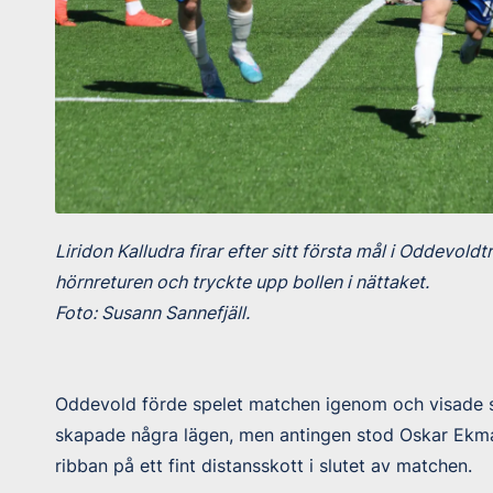
Liridon Kalludra firar efter sitt första mål i Oddevoldt
hörnreturen och tryckte upp bollen i nättaket.
Foto: Susann Sannefjäll.
Oddevold förde spelet matchen igenom och visade st
skapade några lägen, men antingen stod Oskar Ekman
ribban på ett fint distansskott i slutet av matchen.