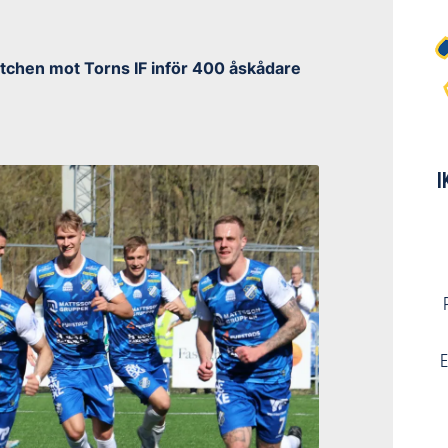
atchen mot Torns IF inför 400 åskådare
I
E