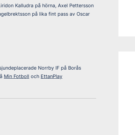
ridon Kalludra på hörna, Axel Pettersson
ngelbrektsson på lika fint pass av Oscar
 sjundeplacerade Norrby IF på Borås
på
Min Fotboll
och
EttanPlay