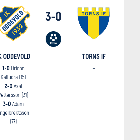
3-0
K ODDEVOLD
TORNS IF
1-0
–
Liridon
Kalludra (15)
2-0
Axel
Pettersson (31)
3-0
Adam
ngelbrektsson
(77)