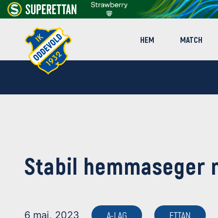
HEM
MATCH
Stabil hemmaseger m
6 maj, 2023
A-LAG
ETTAN