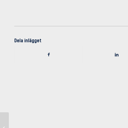
Dela inlägget
Tre viktiga poäng i