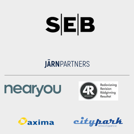
JÄRN
PARTNERS