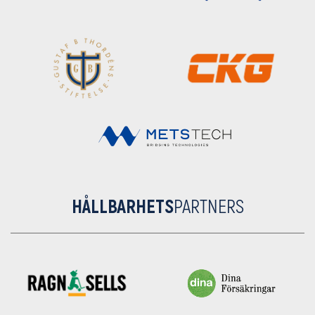
HÅLLBARHETS
PARTNERS