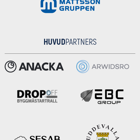
HUVUD
PARTNERS