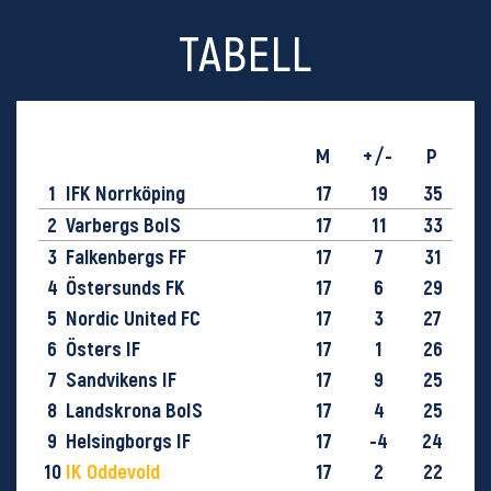
TABELL
M
+/-
P
1
IFK Norrköping
17
19
35
2
Varbergs BoIS
17
11
33
3
Falkenbergs FF
17
7
31
4
Östersunds FK
17
6
29
5
Nordic United FC
17
3
27
6
Östers IF
17
1
26
7
Sandvikens IF
17
9
25
8
Landskrona BoIS
17
4
25
9
Helsingborgs IF
17
-4
24
10
IK Oddevold
17
2
22