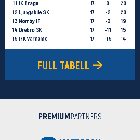
11
IK Brage
17
0
20
12
Ljungskile SK
17
-2
20
13
Norrby IF
17
-2
19
14
Örebro SK
17
-11
15
15
IFK Värnamo
17
-15
14
16
GIF Sundsvall
17
-28
9
FULL TABELL
PREMIUM
PARTNERS