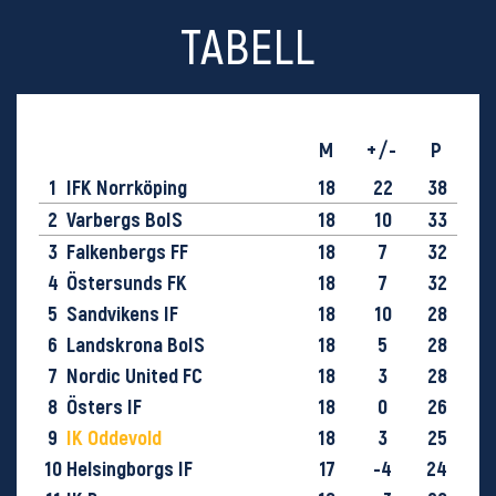
TABELL
M
+/-
P
1
IFK Norrköping
18
22
38
2
Varbergs BoIS
18
10
33
3
Falkenbergs FF
18
7
32
4
Östersunds FK
18
7
32
5
Sandvikens IF
18
10
28
6
Landskrona BoIS
18
5
28
7
Nordic United FC
18
3
28
8
Östers IF
18
0
26
9
IK Oddevold
18
3
25
10
Helsingborgs IF
17
-4
24