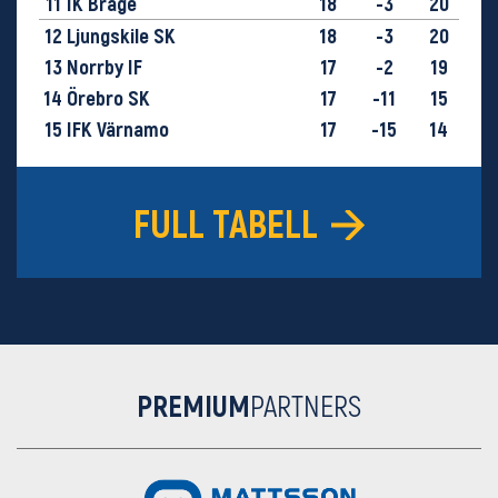
11
IK Brage
18
-3
20
12
Ljungskile SK
18
-3
20
13
Norrby IF
17
-2
19
14
Örebro SK
17
-11
15
15
IFK Värnamo
17
-15
14
16
GIF Sundsvall
18
-29
9
FULL TABELL
PREMIUM
PARTNERS