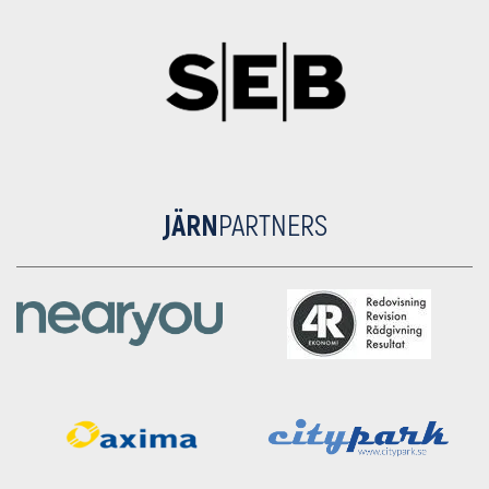
JÄRN
PARTNERS