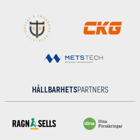
HÅLLBARHETS
PARTNERS