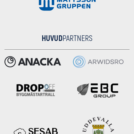
HUVUD
PARTNERS