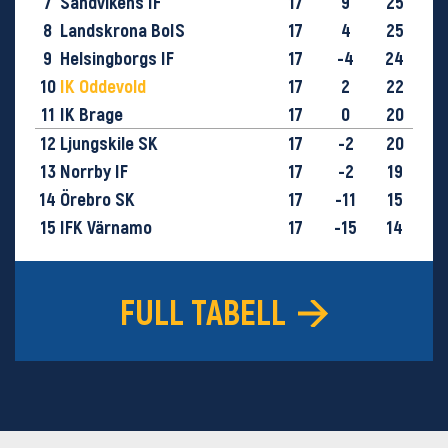
7
Sandvikens IF
17
9
25
8
Landskrona BoIS
17
4
25
9
Helsingborgs IF
17
-4
24
10
IK Oddevold
17
2
22
11
IK Brage
17
0
20
12
Ljungskile SK
17
-2
20
13
Norrby IF
17
-2
19
14
Örebro SK
17
-11
15
15
IFK Värnamo
17
-15
14
16
GIF Sundsvall
18
-29
9
FULL TABELL