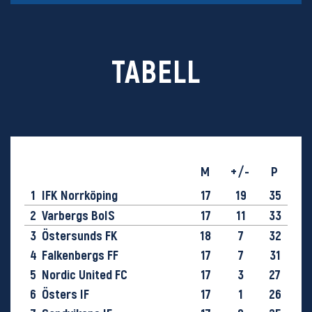
TABELL
M
+/-
P
1
IFK Norrköping
17
19
35
2
Varbergs BoIS
17
11
33
3
Östersunds FK
18
7
32
4
Falkenbergs FF
17
7
31
5
Nordic United FC
17
3
27
6
Östers IF
17
1
26