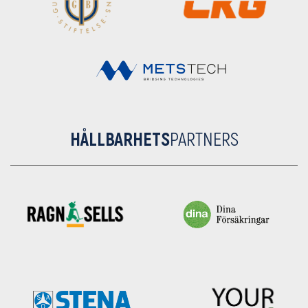
HÅLLBARHETS
PARTNERS