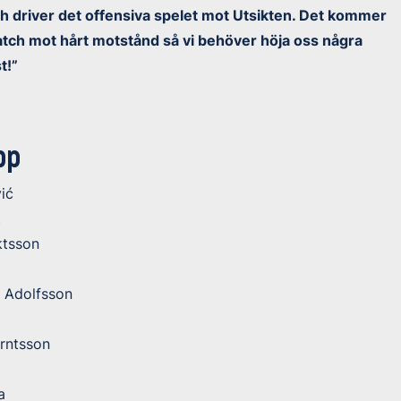
och driver det offensiva spelet mot Utsikten. Det kommer
match mot hårt motstånd så vi behöver höja oss några
t!”
pp
ić
t
ktsson
 Adolfsson
erntsson
a