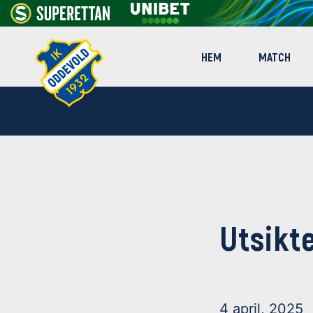
HEM
MATCH
Utsikt
4 april, 2025