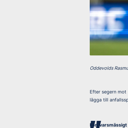
Oddevolds Rasmus
Efter segern mot 
lägga till anfallss
Försvarsmässigt k