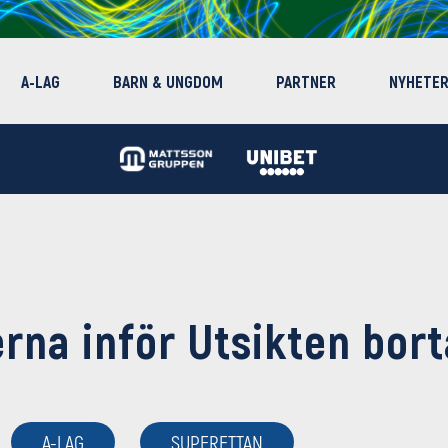
A-LAG
BARN & UNGDOM
PARTNER
NYHETE
erna inför Utsikten bort
A-LAG
SUPERETTAN