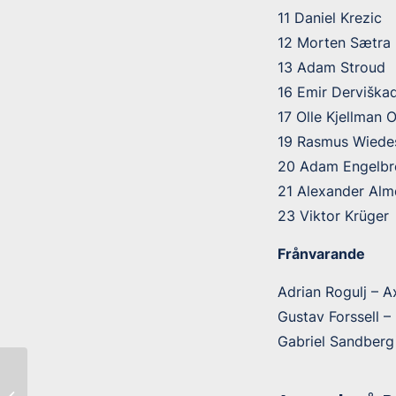
11 Daniel Krezic
12 Morten Sætra
13 Adam Stroud
16 Emir Derviškad
17 Olle Kjellman 
19 Rasmus Wiede
20 Adam Engelbr
21 Alexander Alm
23 Viktor Krüger
Frånvarande
Adrian Rogulj – A
Gustav Forssell –
Gabriel Sandberg
Fria lagbiljetter,
bollservice och