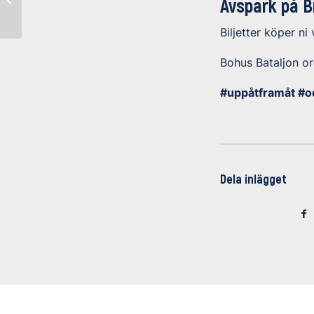
Avspark på Br
halsduksbärare
Biljetter köper ni
Bohus Bataljon o
#uppåtframåt #o
Dela inlägget