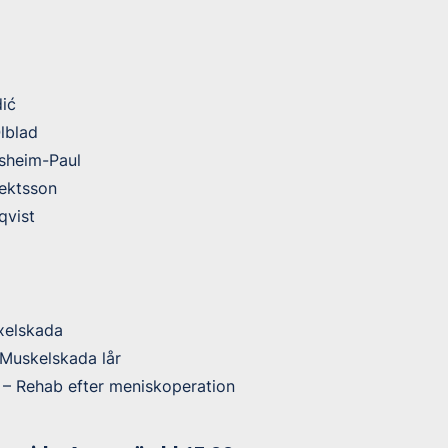
ić
Olblad
sheim-Paul
ektsson
qvist
xelskada
 Muskelskada lår
 – Rehab efter meniskoperation