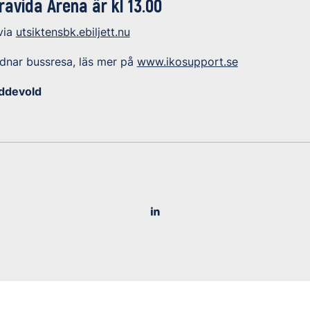
avida Arena är kl 13.00
 via
utsiktensbk.ebiljett.nu
rdnar bussresa, läs mer på
www.ikosupport.se
ddevold