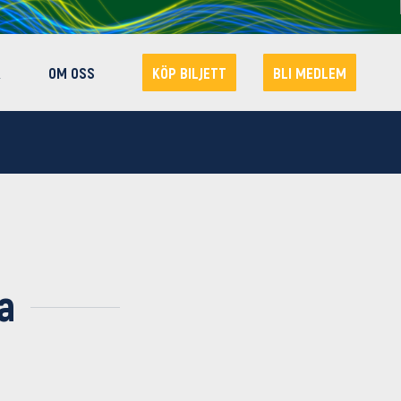
R
OM OSS
KÖP BILJETT
BLI MEDLEM
a