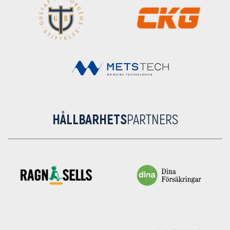
HÅLLBARHETS
PARTNERS