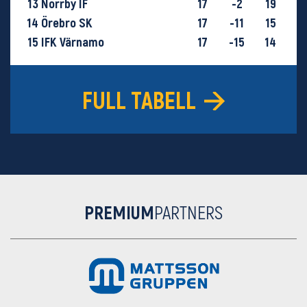
13
Norrby IF
17
-2
19
14
Örebro SK
17
-11
15
15
IFK Värnamo
17
-15
14
16
GIF Sundsvall
18
-29
9
FULL TABELL
PREMIUM
PARTNERS