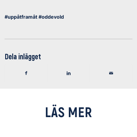
#uppåtframåt #oddevold
Dela inlägget
LÄS MER