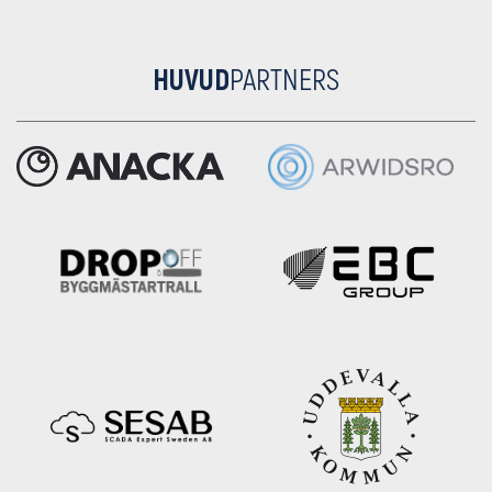
HUVUD
PARTNERS