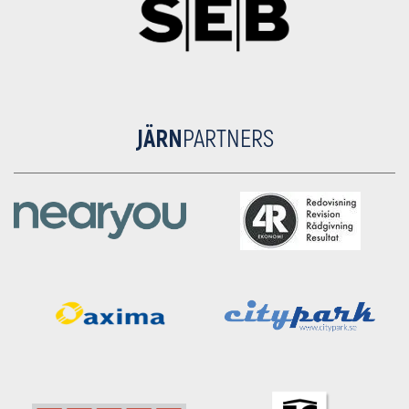
JÄRN
PARTNERS