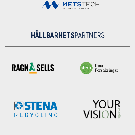
HÅLLBARHETS
PARTNERS