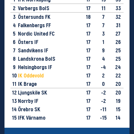
2
Varbergs BoIS
17
11
33
3
Östersunds FK
18
7
32
4
Falkenbergs FF
17
7
31
5
Nordic United FC
17
3
27
6
Östers IF
17
1
26
7
Sandvikens IF
17
9
25
8
Landskrona BoIS
17
4
25
9
Helsingborgs IF
17
-4
24
10
IK Oddevold
17
2
22
11
IK Brage
17
0
20
12
Ljungskile SK
17
-2
20
13
Norrby IF
17
-2
19
14
Örebro SK
17
-11
15
15
IFK Värnamo
17
-15
14
16
GIF Sundsvall
18
-29
9