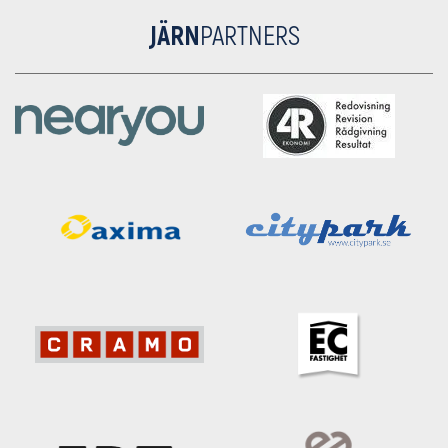
JÄRN
PARTNERS