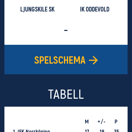
LJUNGSKILE SK
IK ODDEVOLD
-
SPELSCHEMA
TABELL
M
+/-
P
1
IFK Norrköping
17
19
35