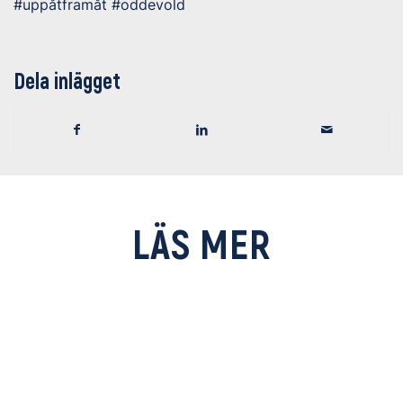
#uppåtframåt #oddevold
Dela inlägget
LÄS MER