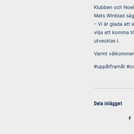
Klubben och Noel
Mats Winblad säg
– Vi är glada att 
vilja att komma til
utvecklas i.
Varmt välkommen
#uppåtframåt #o
Dela inlägget