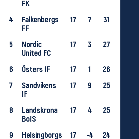
FK
4
Falkenbergs
17
7
31
FF
5
Nordic
17
3
27
United FC
6
Östers IF
17
1
26
7
Sandvikens
17
9
25
IF
8
Landskrona
17
4
25
BoIS
9
Helsingborgs
17
-4
24