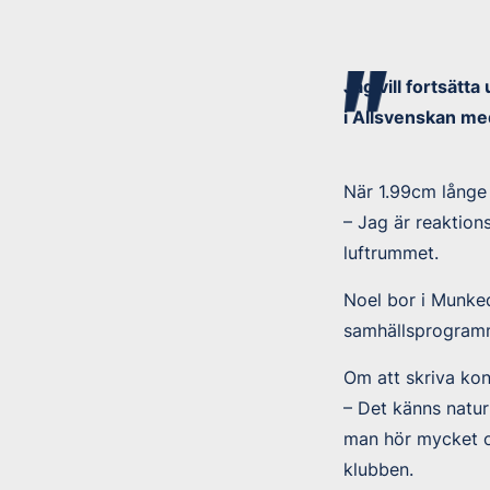
Jag vill fortsätta
i Allsvenskan m
När 1.99cm långe 
– Jag är reaktion
luftrummet.
Noel bor i Munked
samhällsprogram
Om att skriva ko
– Det känns naturl
man hör mycket o
klubben.