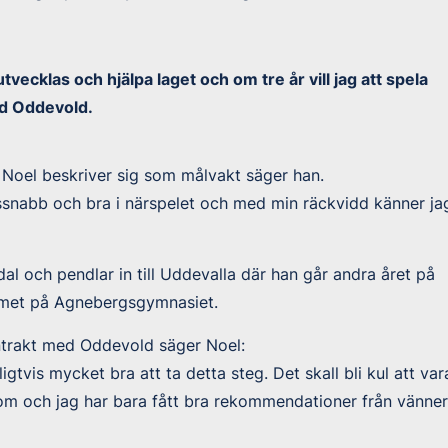
 utvecklas och hjälpa laget och om tre år vill jag att spela
ed Oddevold.
Noel beskriver sig som målvakt säger han.
ssnabb och bra i närspelet och med min räckvidd känner jag
al och pendlar in till Uddevalla där han går andra året på
met på Agnebergsgymnasiet.
ntrakt med Oddevold säger Noel:
igtvis mycket bra att ta detta steg. Det skall bli kul att va
m och jag har bara fått bra rekommendationer från vänner 