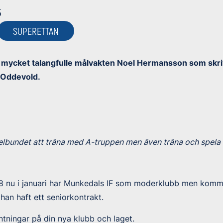
5
SUPERETTAN
 mycket talangfulle målvakten Noel Hermansson som skriv
 Oddevold.
lbundet att träna med A-truppen men även träna och spela 
18 nu i januari har Munkedals IF som moderklubb men komm
han haft ett seniorkontrakt.
ntningar på din nya klubb och laget.