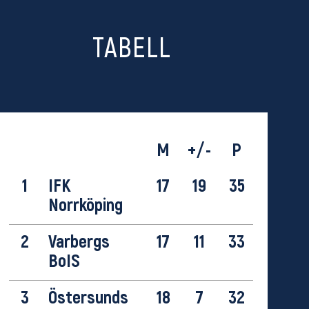
TABELL
M
+/-
P
1
IFK
17
19
35
Norrköping
2
Varbergs
17
11
33
BoIS
3
Östersunds
18
7
32