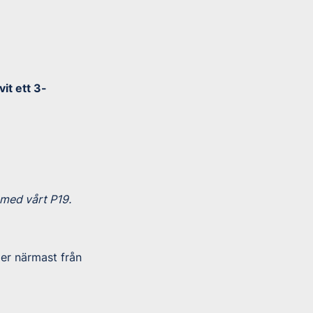
it ett 3-
med vårt P19.
er närmast från