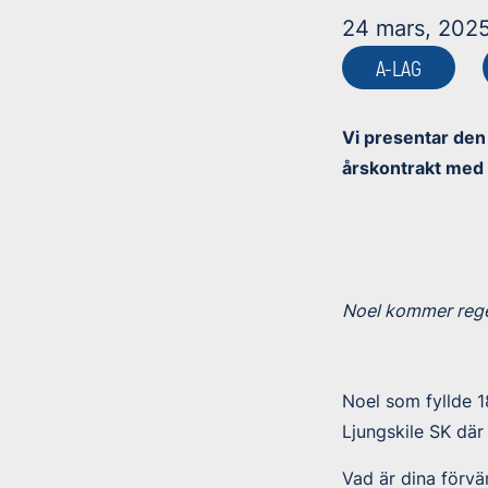
24 mars, 202
A-LAG
Vi presentar den
årskontrakt med
Noel kommer rege
Noel som fyllde 
Ljungskile SK där 
Vad är dina förvä