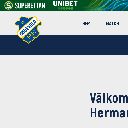
HEM
MATCH
Välkom
Herma