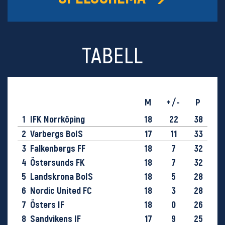
TABELL
M
+/-
P
1
IFK Norrköping
18
22
38
2
Varbergs BoIS
17
11
33
3
Falkenbergs FF
18
7
32
4
Östersunds FK
18
7
32
5
Landskrona BoIS
18
5
28
6
Nordic United FC
18
3
28
7
Östers IF
18
0
26
8
Sandvikens IF
17
9
25