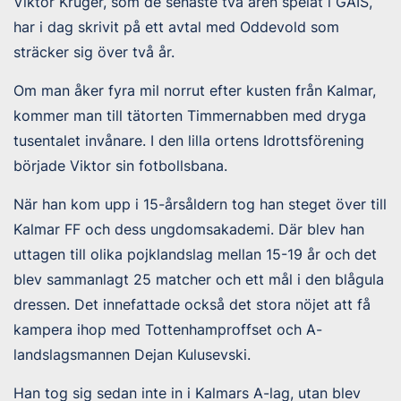
Viktor Krüger, som de senaste två åren spelat i GAIS,
har i dag skrivit på ett avtal med Oddevold som
sträcker sig över två år.
Om man åker fyra mil norrut efter kusten från Kalmar,
kommer man till tätorten Timmernabben med dryga
tusentalet invånare. I den lilla ortens Idrottsförening
började Viktor sin fotbollsbana.
När han kom upp i 15-årsåldern tog han steget över till
Kalmar FF och dess ungdomsakademi. Där blev han
uttagen till olika pojklandslag mellan 15-19 år och det
blev sammanlagt 25 matcher och ett mål i den blågula
dressen. Det innefattade också det stora nöjet att få
kampera ihop med Tottenhamproffset och A-
landslagsmannen Dejan Kulusevski.
Han tog sig sedan inte in i Kalmars A-lag, utan blev