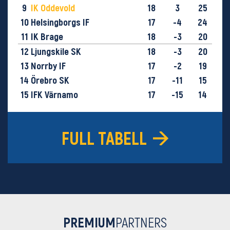
9
IK Oddevold
18
3
25
10
Helsingborgs IF
17
-4
24
11
IK Brage
18
-3
20
12
Ljungskile SK
18
-3
20
13
Norrby IF
17
-2
19
14
Örebro SK
17
-11
15
15
IFK Värnamo
17
-15
14
16
GIF Sundsvall
18
-29
9
FULL TABELL
PREMIUM
PARTNERS