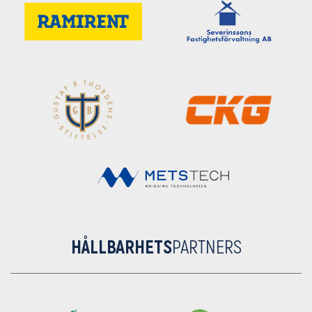
HÅLLBARHETS
PARTNERS