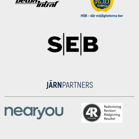
JÄRN
PARTNERS