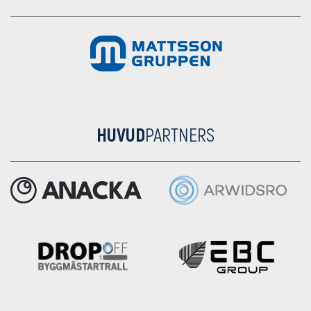
HUVUD
PARTNERS