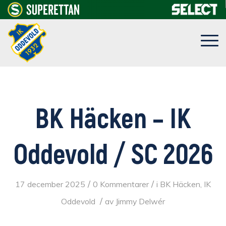
BK Häcken – IK
Oddevold / SC 2026
/
/
17 december 2025
0 Kommentarer
i
BK Häcken
,
IK
/
Oddevold
av
Jimmy Delwér