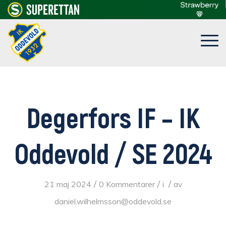
Degerfors IF – IK
Oddevold / SE 2024
/
/
/
21 maj 2024
0 Kommentarer
i
av
daniel.wilhelmsson@oddevold.se