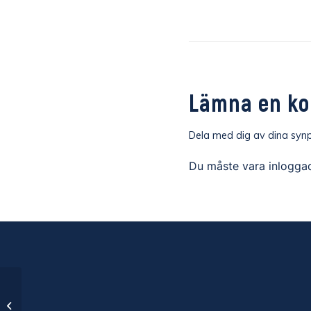
Lämna en k
Dela med dig av dina synp
Du måste vara
inlogga
IK Oddevold – Ljungskile SK Ettan