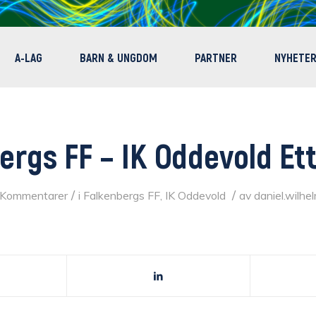
A-LAG
BARN & UNGDOM
PARTNER
NYHETE
ergs FF – IK Oddevold Et
/
/
 Kommentarer
i
Falkenbergs FF
,
IK Oddevold
av
daniel.wilh