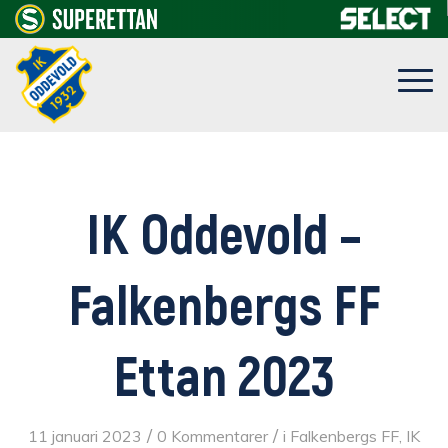
IK Oddevold –
Falkenbergs FF
Ettan 2023
/
/
11 januari 2023
0 Kommentarer
i
Falkenbergs FF
,
IK