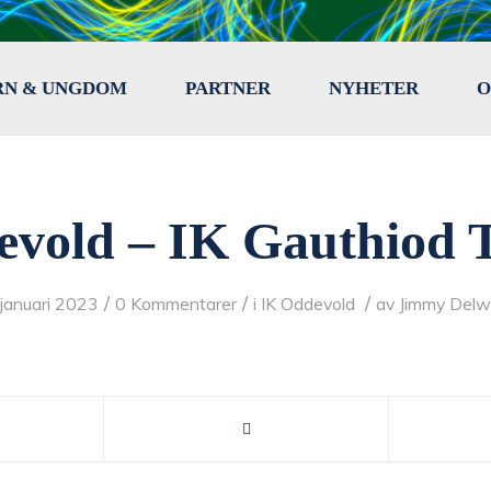
RN & UNGDOM
PARTNER
NYHETER
O
evold – IK Gauthiod 
/
/
/
 januari 2023
0 Kommentarer
i
IK Oddevold
av
Jimmy Delw