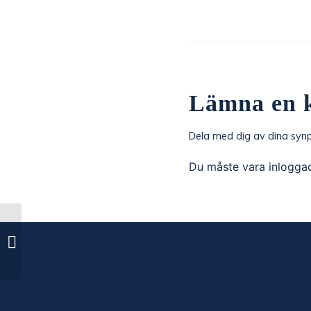
Lämna en 
Dela med dig av dina synp
Du måste vara
inlogga
Ljungskile SK – IK Oddevold TM
2023