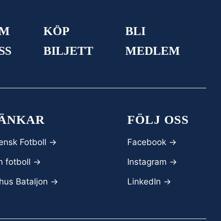
M
KÖP
BLI
SS
BILJETT
MEDLEM
ÄNKAR
FÖLJ OSS
ensk Fotboll ->
Facebook
->
 fotboll ->
Instagram ->
hus Bataljon ->
LinkedIn ->