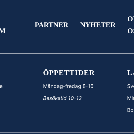
&
O
PARTNER
NYHETER
OM
O
ÖPPETTIDER
L
e
Måndag-fredag 8-16
Sv
Besökstid 10-12
Min
Bo