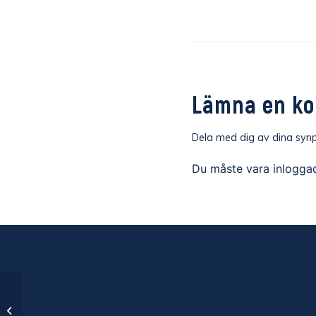
Lämna en k
Dela med dig av dina synp
Du måste vara
inlogga
Örebro SK – IK Oddevold / SE 2026