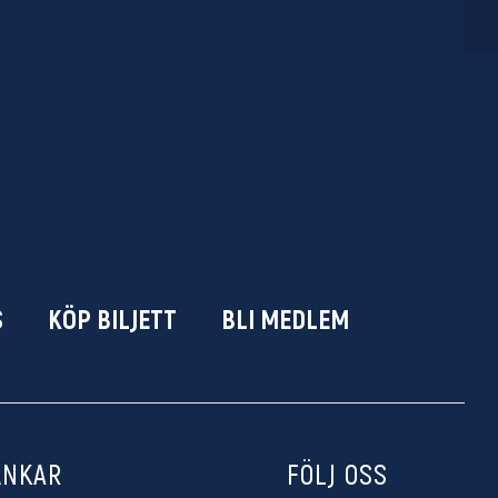
2
S
KÖP BILJETT
BLI MEDLEM
ÄNKAR
FÖLJ OSS