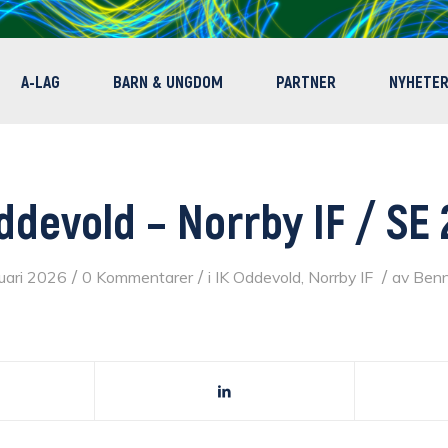
A-LAG
BARN & UNGDOM
PARTNER
NYHETE
ddevold – Norrby IF / SE
/
/
/
uari 2026
0 Kommentarer
i
IK Oddevold
,
Norrby IF
av
Benn