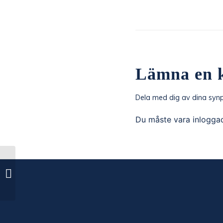
Lämna en 
Dela med dig av dina synp
Du måste vara
inlogga
Torns IF – IK Oddevold Ettan 2023