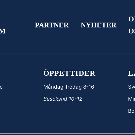
&
O
PARTNER
NYHETER
OM
O
ÖPPETTIDER
L
e
Måndag-fredag 8-16
Sv
Besökstid 10-12
Min
Bo