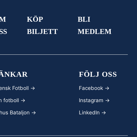
M
KÖP
BLI
SS
BILJETT
MEDLEM
ÄNKAR
FÖLJ OSS
ensk Fotboll ->
Facebook
->
 fotboll ->
Instagram ->
hus Bataljon ->
LinkedIn ->