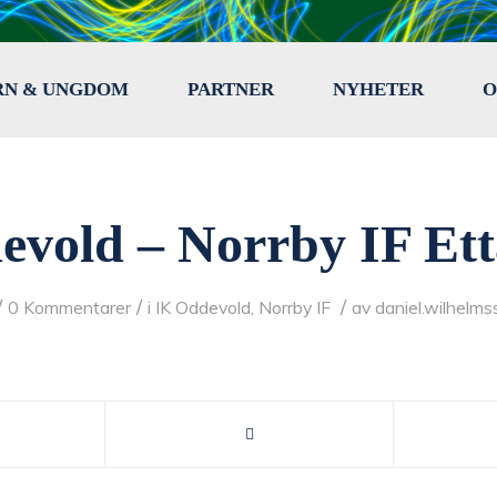
RN & UNGDOM
PARTNER
NYHETER
O
evold – Norrby IF Ett
/
/
/
0 Kommentarer
i
IK Oddevold
,
Norrby IF
av
daniel.wilhelm