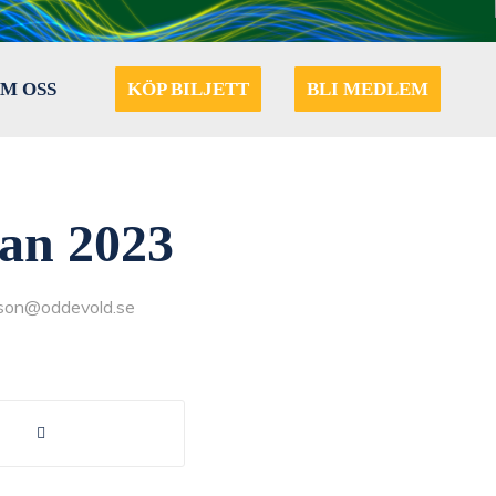
M OSS
KÖP BILJETT
BLI MEDLEM
an 2023
sson@oddevold.se