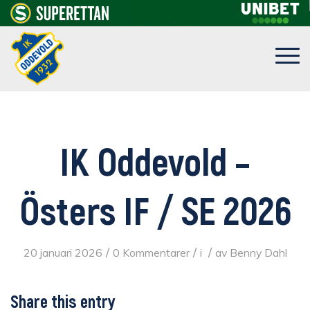
IK Oddevold –
Östers IF / SE 2026
/
/
/
20 januari 2026
0 Kommentarer
i
av
Benny Dahl
Share this entry