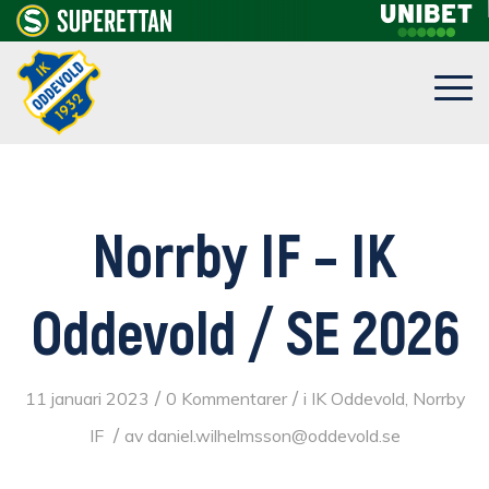
Norrby IF – IK
Oddevold / SE 2026
/
/
11 januari 2023
0 Kommentarer
i
IK Oddevold
,
Norrby
/
IF
av
daniel.wilhelmsson@oddevold.se