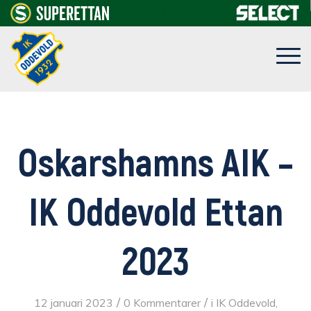
Oskarshamns AIK –
IK Oddevold Ettan
2023
/
/
12 januari 2023
0 Kommentarer
i
IK Oddevold
,